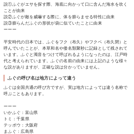
説①ふぐがエサを探す際、海底に向かって口に含んだ海水を吹く
ことが由来
説②ふぐが敵を威嚇する際に、体を膨らませる特性に由来
説③膨らんだふぐの形状が袋に似ていたことに由来
ーーー
平安時代の日本では、ふぐをフク（布久）やフクベ（布久閉）と
呼んでいたことが、本草和名や倭名類聚秒に記録として残されて
います。ふぐと濁音をつけて呼ばれるようになったのは、江戸時
代と考えられています。ふぐの名前の由来には上記のような様々
な説がありますが、正確な説は分かっていません。
ふぐの呼び名は地方によって違う
ふぐは全国共通の呼び方ですが、実は地方によっては違う名称で
呼ぶこともあります。
ーーー
いかふぐ：富山県
トミ：千葉県
テッポウ：大阪府
まふぐ：広島県