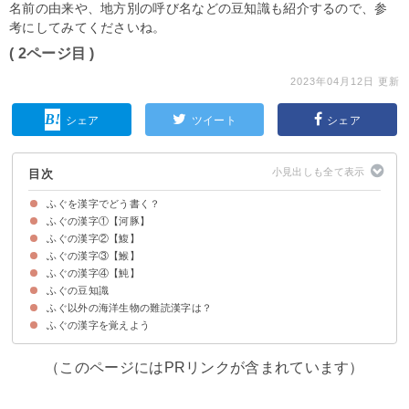
名前の由来や、地方別の呼び名などの豆知識も紹介するので、参
考にしてみてくださいね。
( 2ページ目 )
2023年04月12日 更新
シェア
ツイート
シェア
目次
ふぐを漢字でどう書く？
ふぐの漢字①【河豚】
ふぐの漢字②【鰒】
ふぐの漢字「河豚」の由来・意味
ふぐの漢字③【鯸】
ふぐの漢字「鰒」の由来・意味
ふぐの漢字④【魨】
ふぐの漢字「鯸」の由来・意味
ふぐの豆知識
ふぐの漢字「魨」の由来・意味
ふぐ以外の海洋生物の難読漢字は？
「ふぐ」の名前の由来
ふぐの呼び名は地方によって違う
ふぐの漢字を覚えよう
①あわび：蚫
②イルカ：海豚
③シャチ：鯱
④すっぽん：鼈
（このページにはPRリンクが含まれています）