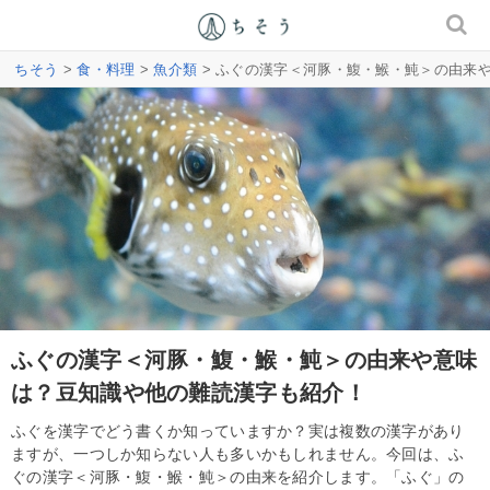
ちそう
>
食・料理
>
魚介類
> ふぐの漢字＜河豚・鰒・鯸・魨＞の由来
ふぐの漢字＜河豚・鰒・鯸・魨＞の由来や意味
は？豆知識や他の難読漢字も紹介！
ふぐを漢字でどう書くか知っていますか？実は複数の漢字があり
ますが、一つしか知らない人も多いかもしれません。今回は、ふ
ぐの漢字＜河豚・鰒・鯸・魨＞の由来を紹介します。「ふぐ」の