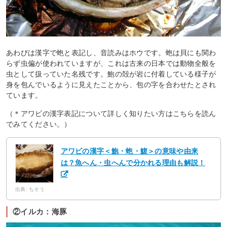
あわびは漢字で蚫と表記し、音読みはホウです。蚫は貝にも関わ
らず虫偏が使われていますが、これは古来の日本では動物全般を
虫として扱っていた名残です。鮑の殻が岩に付着している様子が
身を包んでいるように見えたことから、包の字を合わせたとされ
ています。
（＊アワビの漢字表記について詳しく知りたい方はこちらを読ん
でみてください。）
アワビの漢字＜鮑・蚫・鰒＞の意味や由来
は？魚へん・虫へんで分かれる理由も解説！
出典: ちそう
②イルカ：海豚