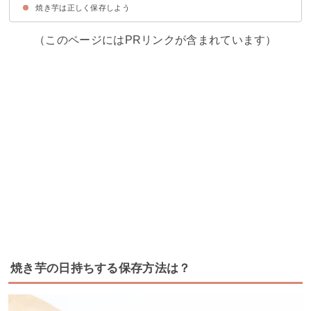
焼き芋は正しく保存しよう
①身が崩れる
②酸っぱい匂いがする
③身が糸を引いている
（このページにはPRリンクが含まれています）
焼き芋の日持ちする保存方法は？