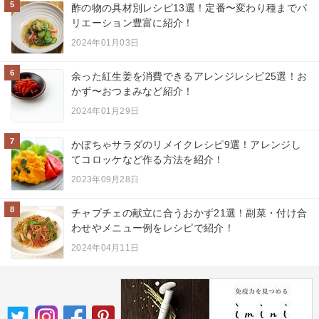
5
酢の物の具材別レシピ13選！定番〜変わり種までバ
リエーション豊富に紹介！
2024年01月03日
6
余った紅生姜を消費できるアレンジレシピ25選！お
かず〜おつまみなど紹介！
2024年01月29日
7
かぼちゃサラダのリメイクレシピ9選！アレンジし
てコロッケなど作る方法を紹介！
2023年09月28日
8
チャプチェの献立に合うおかず21選！副菜・付け合
わせやメニュー例をレシピで紹介！
2024年04月11日