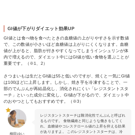
GI値が下がりダイエット効果UP
GI値とは食べ物を食べたときの血糖値の上がりやすさを示す数値
で、この数値が小さいほど血糖値は上がりにくくなります。血糖
値が上がると、脂肪が付きやすくなってしまうインシュリンが体
内で増えるので、ダイエット中にはGI値が低い食物を選ぶことが
重要です。（※1、2）
さつまいもは生だとGI値は55と低いのですが、焼くと一気にGI値
は100ほどに上昇します。しかし、焼き芋を冷凍することで、一
部のでんぷんが再結晶化し、消化されにくい「レジスタントスタ
ーチ」といった成分に変化し、GI値が下がるので、ダイエット中
のおやつとしてもおすすめです。（※3）
レジスタントスターチは難消化性でんぷんと呼ばれ
るものです。 食物繊維と同じような働きをしてく
れ、血糖値やコレステロール値の上昇を抑える効果
がありますよ。 このレジスタントスターチは、冷
柳田ゆい