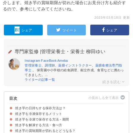
介します。焼き芋の賞味期限が切れた場合にお見分け方も紹介す
るので、参考にしてみてくださいね。
2023年03月18日 更新
シェア
ツイート
シェア
専門家監修 |
管理栄養士・栄養士 柳田ゆい
Instagram
FaceBook
Ameba
管理栄養士
、
調理師
、
薬膳インストラクター
、
薬膳食療法専門指
導士
。 保育園や小学校の給食調理、献立作成、食育などに携わっ
てきました。...
ライターの記事一覧
目次
焼き芋の日持ちする保存方法は？
焼き芋を冷凍保存するメリット
焼き芋は冷凍保存がおすすめ
常温での保存期間
冷蔵での保存期間
焼き芋を冷凍で保存する方法・期間
長期保存が可能
GI値が下がりダイエット効果UP
焼き芋を解凍する方法・食べ方
焼き芋を冷凍保存する方法・手順
賞味期限の目安
焼き芋の賞味期限が切れるとどうなる？
①電子レンジで温めなおす方法
②オーブンで温めなおす方法
③焼き芋アイスで食べる