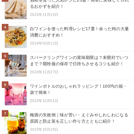
酒粕を使った人気レシピ25選！簡単に美味しく作れ
るおかずを紹介！
2023年11月24日
4
白ワインを使った料理レシピ17選！余った時の大量
消費におすすめ！
2024年03月12日
5
スパークリングワインの賞味期限は？未開封でいつ
まで？開栓後の保存で日持ちさせるコツも紹介！
2023年11月27日
6
ワインボトルのおしゃれラッピング！100均の箱・
袋で簡単！
2023年12月01日
7
梅酒の失敗例｜味が苦い・えぐみやしわしわになる
原因と防止策を正しい作り方とともに紹介！
2023年10月29日