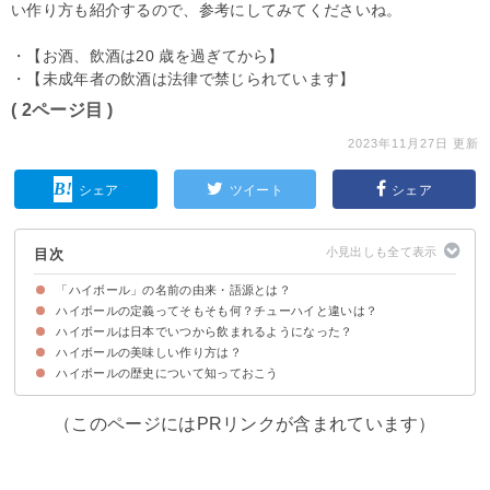
い作り方も紹介するので、参考にしてみてくださいね。
・【お酒、飲酒は20 歳を過ぎてから】
・【未成年者の飲酒は法律で禁じられています】
( 2ページ目 )
2023年11月27日 更新
シェア
ツイート
シェア
目次
「ハイボール」の名前の由来・語源とは？
ハイボールの定義ってそもそも何？チューハイと違いは？
説①スコットランドのゴルフ場
説②アメリカの鉄道
説③セントルイスの信号係
説④ソーダから上昇する泡
ハイボールは日本でいつから飲まれるようになった？
ハイボールに明確な定義はない
チューハイは「焼酎ハイボール」の略
ハイボールの美味しい作り方は？
ハイボールは日本で戦前から飲まれていた
日本でハイボールが流行ったのはきっかけは「角」
ハイボールの歴史について知っておこう
ポイント①グラスをキンキンに冷やす
ポイント②ウイスキーを入れてよく混ぜる
ポイント③炭酸水をゆっくりと注ぐ
ポイント④炭酸水を入れたあとは1度混ぜる
ポイント⑤柑橘類の果物を入れる
（このページにはPRリンクが含まれています）