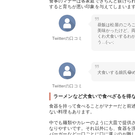
食事のマナーは各家庭できちんと躾けら
すると育ちが悪い印象を与えてしまいま
昼飯は松屋のごろ
美味かったけど、両
くわ犬食いするわ
Twitterの口コミ
う…(-｡-;
犬食いする娘氏😂
Twitterの口コミ
ラーメンなど犬食いで食べざるを得
食器を持って食べることがマナーだと前
ない料理もあります。
中でも麺類やカレーのように大皿で提供
なりやすいです。それ以外にも、食器を
バーガーなど一口ごとに口に運ぶのが難