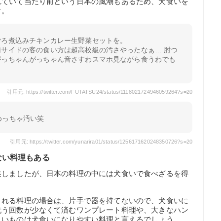
れていて当たり前という日本の風潮もあるため、犬食いを
す。
ごろ煮込みチキンカレー生野菜セットを。
サイドの客の食い方は超高校級の汚さやったなぁ… 肘つ
がっちゃんがっちゃん音さすわスマホ見ながら食うわでも
引用元: https://twitter.com/FUTATSU24/status/1118021724946059264?s=20
めっちゃ汚い笑
引用元: https://twitter.com/yunarira01/status/1256171620248350726?s=20
ない料理もある
述しましたが、日本の料理の中には犬食いで食べざるを得
される料理の場合は、片手で器を持てないので、犬食いに
洗う回数が少なくて済むワンプレート料理や、大きなハン
しいものは犬食いになりやすい料理と言えるでしょう。