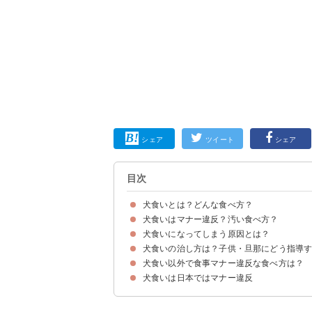
シェア
ツイート
シェア
目次
犬食いとは？どんな食べ方？
犬食いはマナー違反？汚い食べ方？
「犬食い」とは食器を持たずに前屈姿勢で食事す
犬の食べ方に似ていることが「犬食い」の名前の
犬食いになってしまう原因とは？
日本では食器を持って食べることがマナーとされ
ラーメンなど犬食いで食べざるを得ない料理もあ
韓国・中国など海外では逆に犬食いが正しいマナ
犬食いの治し方は？子供・旦那にどう指導
①椅子・テーブルの高さが悪い
②スマホ・テレビなどのせいで姿勢が悪くなって
③箸を正しく使えない
④親が犬食いの姿勢で食べる習慣がある
⑤普段から姿勢が悪い
⑥持ちにくい大きさの皿が原因
犬食い以外で食事マナー違反な食べ方は？
①椅子・テーブルの位置を調整する
②箸を正しく持てるように矯正する
③姿勢を正して食べる習慣をつける
④食事中はテレビやスマホを使用禁止にする
⑤食べ方を動画で撮る
⑥一回で口に運ぶ量を見直す
犬食いは日本ではマナー違反
①ながら食べ
②くちゃくちゃと音を立てて食べる
③テーブルに肘をついて食べる
④箸の持ち方、使い方がおかしい
⑤咀嚼しながらしゃべる
⑥食後のお皿が汚い