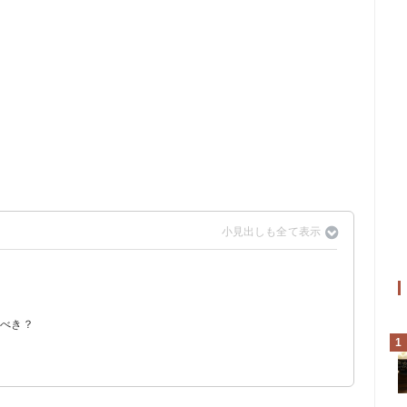
ること
由来になった
ている
る
ーになっていることも
すべき？
いる
1