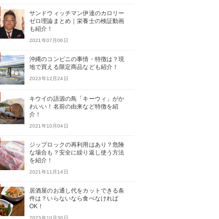
サンドウィッチマン伊達のカロリー
ゼロ理論まとめ｜栄養士の検証動画
も紹介！
2021年07月06日
沖縄のコンビニの事情・特徴は？現
地で買える限定商品なども紹介！
2023年12月24日
キウイの語源の鳥「キーウィ」がか
わいい！名前の由来など特徴を紹
介！
2021年10月04日
ジップロックの再利用はあり？危険
な場合も？安全に繰り返し使う方法
を紹介！
2021年11月14日
居酒屋のお通し代をカットできる条
件は？いらないなら食べなければ
OK！
2023年10月30日