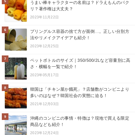
5
うまい棒キャラクターの名前は？ドラえもんのパク
リ？著作権は大丈夫？
2023年11月22日
6
プリングルス容器の捨て方が面倒…。正しい分別方
法やリメイクアイデアも紹介！
2023年12月25日
7
ペットボトルのサイズ｜350/500/2Lなど容量別に高
さ・横幅を一覧で紹介！
2023年05月17日
8
韓国は「チキン屋か餓死」？店舗数がコンビニより
多いのはなぜ？韓国社会の実態に迫る！
2021年12月03日
9
沖縄のコンビニの事情・特徴は？現地で買える限定
商品なども紹介！
2023年12月24日