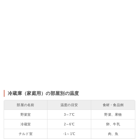
冷蔵庫（家庭用）の部屋別の温度
部屋の名前
温度の目安
食材・食品例
野菜室
3～7℃
野菜、果物
冷蔵室
2～6℃
卵、牛乳
チルド室
-1～1℃
肉、魚