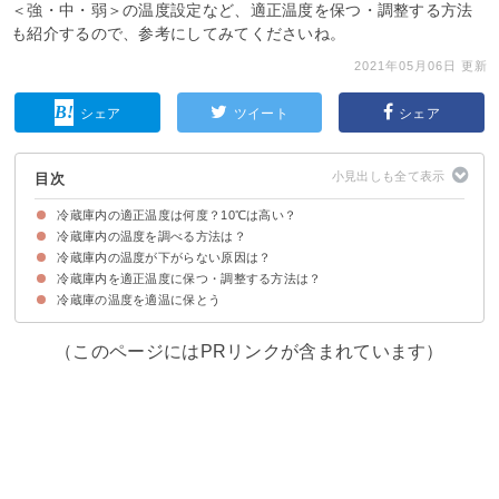
＜強・中・弱＞の温度設定など、適正温度を保つ・調整する方法
も紹介するので、参考にしてみてくださいね。
2021年05月06日 更新
シェア
ツイート
シェア
目次
冷蔵庫内の適正温度は何度？10℃は高い？
冷蔵庫内の温度を調べる方法は？
冷蔵庫内の温度の基準は法で決められている
冷蔵庫（家庭用）の部屋別の温度
冷蔵室内の場所でも温度が変わる
冷蔵庫内の温度が下がらない原因は？
冷蔵庫内を適正温度に保つ・調整する方法は？
①開閉の回数が多い
②冷風口近くに食材を置いている
③食材の入れすぎ
④冷風口に霜がついている
⑤冷蔵庫周辺のスペースが狭い
冷蔵庫の温度を適温に保とう
冷蔵庫の強・中・弱の設定を季節ごとで変更する
（このページにはPRリンクが含まれています）