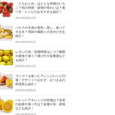
「とちおとめ」はどんな特徴のいち
ご？旬の時期・産地や味わいは？食
べ方・レシピのおすすめも紹介！
2023年09月14日
バナナの中身が茶色・黒い…食べて
大丈夫？理由や腐敗との見分け方を
紹介！
2023年05月30日
レモンの旬・収穫時期はいつ？種類
や産地で違う？選び方や栄養価など
も紹介！
2023年12月12日
マンゴーを使ったアレンジレシピ22
選！デザート〜おかず・おつまみの
料理系も紹介！
2023年10月06日
バレンシアオレンジの特徴は？名前
の由来や食べ方は？栄養や旬・産地
なども紹介！
2023年09月25日