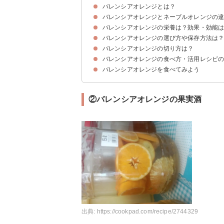
バレンシアオレンジとは？
バレンシアオレンジとネーブルオレンジの
「バレンシアオレンジ」の名前の由来
バレンシアオレンジの旬の時期・産地
バレンシアオレンジの味わい・香りの特徴
バレンシアオレンジの栄養は？効果・効能
①旬の時期・産地の違い
②味わいの違い
③見た目の違い
バレンシアオレンジの選び方や保存方法は
①ビタミンC
②カリウム
③食物繊維
バレンシアオレンジの切り方は？
新鮮なバレンシアオレンジの選び方
バレンシアオレンジの保存方法
バレンシアオレンジの食べ方・活用レシピ
バレンシアの切り方はくし切りがおすすめ
そのまま食べられるカルチェ
見た目がきれいなフルーツカップ
バレンシアオレンジを食べてみよう
①バレンシアオレンジの簡単ゼリー
②バレンシアオレンジの果実酒
③バレンシアオレンジのマーマレードジャム
②バレンシアオレンジの果実酒
出典:
https://cookpad.com/recipe/2744329