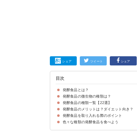
シェア
ツイート
シェア
目次
発酵食品とは？
発酵食品の微生物の種類は？
発酵食品とは微生物の作用で発酵されてできた食
発酵食品の種類一覧【22選】
①カビ
②酵母菌
③細菌
発酵食品のメリットは？ダイエット向き？
①納豆
②ぬか漬け
③キムチ
④チーズ
⑤ヨーグルト
⑥醤油
⑦かつお節
⑧生ハム
⑨発酵バター
⑩ピクルス
⑪イカの塩辛
⑫味噌
⑬メンマ
⑭たくあん
⑮豆板醤
⑯日本酒
⑰甘酒
⑱ワイン
⑲くさや
⑳ナンプラー
㉑鮒寿司
㉒塩麴
発酵食品を取り入れる際のポイント
①腸内環境を整える
②栄養価や旨みを高める
③ダイエット効果
色々な種類の発酵食品を食べよう
①加熱はなるべくしない
②毎日食べる
③様々な発酵食品を食べる