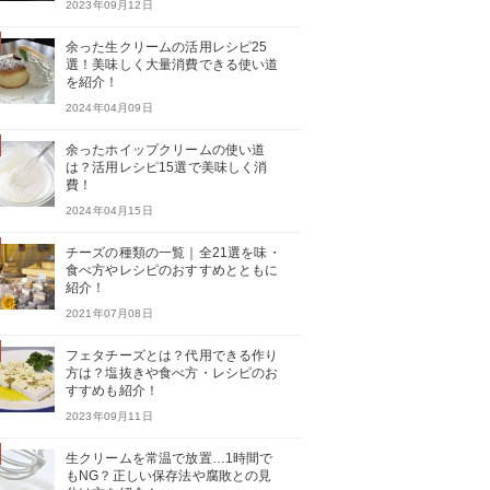
2023年09月12日
余った生クリームの活用レシピ25
選！美味しく大量消費できる使い道
を紹介！
2024年04月09日
余ったホイップクリームの使い道
は？活用レシピ15選で美味しく消
費！
2024年04月15日
チーズの種類の一覧｜全21選を味・
食べ方やレシピのおすすめとともに
紹介！
2021年07月08日
フェタチーズとは？代用できる作り
方は？塩抜きや食べ方・レシピのお
すすめも紹介！
2023年09月11日
生クリームを常温で放置…1時間で
もNG？正しい保存法や腐敗との見