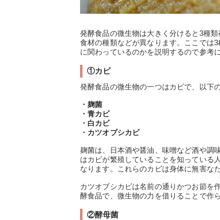
発酵食品の微生物は大きく分けると3種
食材の種類などが異なります。ここでは
に関わっているのかを説明するので参考
①カビ
発酵食品の微生物の一つはカビで、以下
・麹菌
・青カビ
・白カビ
・カツオブシカビ
麹菌は、日本酒や醤油、味噌など酒や調
はカビが繁殖していることを知っている
なります。これらのカビは身体に無害な
カツオブシカビは名前の通りかつお節を
酵食品で、微生物の力を借りることで作
②酵母菌