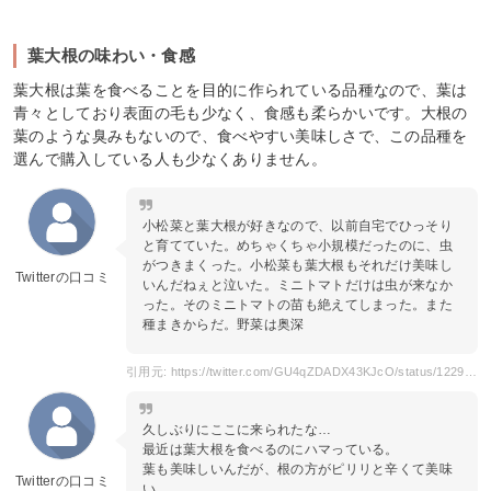
葉大根の味わい・食感
葉大根は葉を食べることを目的に作られている品種なので、葉は
青々としており表面の毛も少なく、食感も柔らかいです。大根の
葉のような臭みもないので、食べやすい美味しさで、この品種を
選んで購入している人も少なくありません。
小松菜と葉大根が好きなので、以前自宅でひっそり
と育てていた。めちゃくちゃ小規模だったのに、虫
がつきまくった。小松菜も葉大根もそれだけ美味し
Twitterの口コミ
いんだねぇと泣いた。ミニトマトだけは虫が来なか
った。そのミニトマトの苗も絶えてしまった。また
種まきからだ。野菜は奥深
引用元: https://twitter.com/GU4qZDADX43KJcO/status/1229956687412379650?s=20
久しぶりにここに来られたな…
最近は葉大根を食べるのにハマっている。
葉も美味しいんだが、根の方がピリリと辛くて美味
Twitterの口コミ
い。