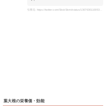
引用元: https://twitter.com/SkskSkmt/status/1307630110053294081?s=20
葉大根の栄養価・効能