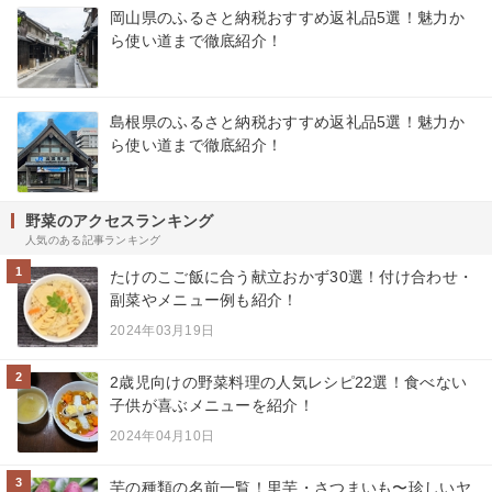
岡山県のふるさと納税おすすめ返礼品5選！魅力か
ら使い道まで徹底紹介！
島根県のふるさと納税おすすめ返礼品5選！魅力か
ら使い道まで徹底紹介！
野菜のアクセスランキング
人気のある記事ランキング
1
たけのこご飯に合う献立おかず30選！付け合わせ・
副菜やメニュー例も紹介！
2024年03月19日
2
2歳児向けの野菜料理の人気レシピ22選！食べない
子供が喜ぶメニューを紹介！
2024年04月10日
3
芋の種類の名前一覧！里芋・さつまいも〜珍しいヤ