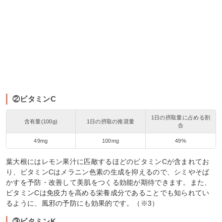
②ビタミンC
1日の摂取量に占める割
含有量(100g)
1日の摂取の推奨量
合
49mg
100mg
49%
葉大根にはレモン果汁に匹敵するほどのビタミンCが含まれてお
り、ビタミンCはメラニン色素の生成を抑えるので、シミやそば
かすを予防・改善して美肌をつくる効能が期待できます。また、
ビタミンCは免疫力を高める栄養成分であることでも知られてい
るように、風邪の予防にも効果的です。（※3）
③ビタミンK