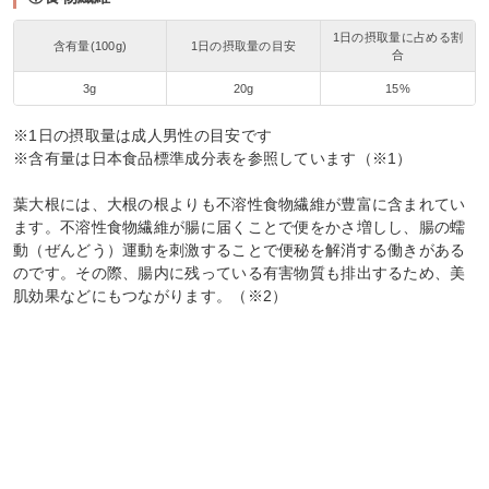
1日の摂取量に占める割
含有量(100g)
1日の摂取量の目安
合
3g
20g
15%
※1日の摂取量は成人男性の目安です
※含有量は日本食品標準成分表を参照しています（※1）
葉大根には、大根の根よりも不溶性食物繊維が豊富に含まれてい
ます。不溶性食物繊維が腸に届くことで便をかさ増しし、腸の蠕
動（ぜんどう）運動を刺激することで便秘を解消する働きがある
のです。その際、腸内に残っている有害物質も排出するため、美
肌効果などにもつながります。（※2）