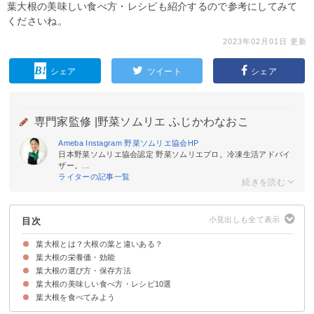
葉大根の美味しい食べ方・レシピも紹介するので参考にしてみて
くださいね。
2023年02月01日 更新
シェア
ツイート
シェア
専門家監修 |
野菜ソムリエ ふじかわなおこ
Ameba
Instagram
野菜ソムリエ協会
HP
日本野菜ソムリエ協会認定 野菜ソムリエプロ。冷凍生活アドバイ
ザー。...
ライターの記事一覧
目次
葉大根とは？大根の葉と違いある？
葉大根の栄養価・効能
葉大根と大根の葉は別の品種
葉大根の味わい・食感
葉大根の選び方・保存方法
①食物繊維
②ビタミンC
③ビタミンK
④βカロテン
⑤葉酸
⑥カルシウム
⑦カリウム
⑧鉄
葉大根の美味しい食べ方・レシピ10選
新鮮な葉大根の選び方
葉大根の保存方法
葉大根を食べてみよう
①葉大根の漬物
②葉大根のおひたし
③葉大根と油揚げの炒め物
④鯖の水煮と葉大根のシチリア風
⑤葉大根の利休和え
⑥葉大根のふりかけ
⑦葉大根の炒め煮
⑧葉大根とキャベツのコールスロー
⑨葉大根の味噌汁
⑩葉大根のナムル