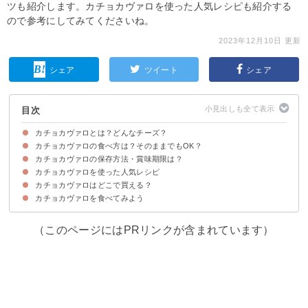
ツも紹介します。カチョカヴァロを使った人気レシピも紹介する
ので参考にしてみてくださいね。
2023年12月10日 更新
シェア
ツイート
シェア
目次
カチョカヴァロとは？どんなチーズ？
カチョカヴァロの食べ方は？そのままでもOK？
カチョカヴァロの名前の意味・歴史
カチョカヴァロの味わい・風味
カチョカヴァロのカロリー・糖質
カチョカヴァロの保存方法・賞味期限は？
カチョカヴァロはそのままより焼いて食べるのがおすすめ
カチョカヴァロの失敗しない焼き方のコツ
カチョカヴァロの用途別の切り方
カチョカヴァロを使った人気レシピ
カチョカヴァロはどこで買える？
①カチョカヴァロとトマトのパスタ
②じゃがいものカチョカヴァロのせ
③カチョカヴァロのオムレツ
④カチョカバロのバジル揚げ
⑤焼きカチョカバロ
カチョカヴァロを食べてみよう
カチョカヴァロの取り扱い店舗
カチョカヴァロの通販は花畑牧場がおすすめ
（このページにはPRリンクが含まれています）