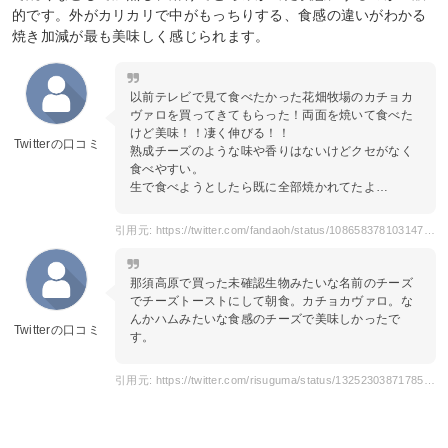
的です。外がカリカリで中がもっちりする、食感の違いがわかる
焼き加減が最も美味しく感じられます。
以前テレビで見て食べたかった花畑牧場のカチョカ
ヴァロを買ってきてもらった！両面を焼いて食べた
けど美味！！凄く伸びる！！
Twitterの口コミ
熟成チーズのような味や香りはないけどクセがなく
食べやすい。
生で食べようとしたら既に全部焼かれてたよ…
引用元: https://twitter.com/fandaoh/status/1086583781031477248?s=20
那須高原で買った未確認生物みたいな名前のチーズ
でチーズトーストにして朝食。カチョカヴァロ。な
んかハムみたいな食感のチーズで美味しかったで
Twitterの口コミ
す。
引用元: https://twitter.com/risuguma/status/1325230387178561539?s=20