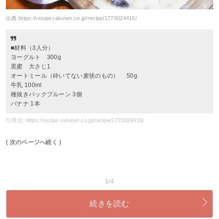
出典:
https://recipe.rakuten.co.jp/recipe/1770024416/
■材料（3人分）
ヨーグルト 300g
黒蜜 大さじ1
オートミール（砕いてない麦状のもの） 50g
牛乳 100ml
種抜きパックプルーン 3個
バナナ 1本
引用元: https://recipe.rakuten.co.jp/recipe/1770024416/
( 次のページへ続く )
1/4
続きを読む