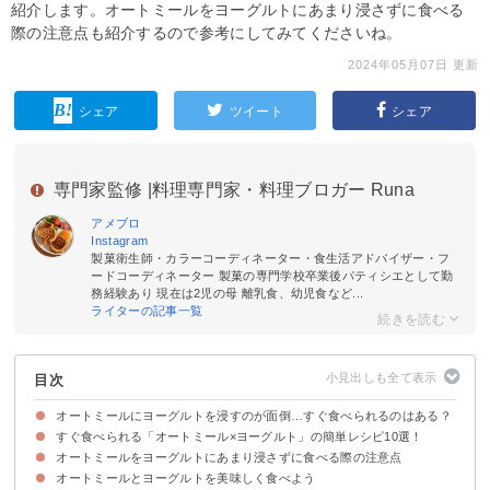
紹介します。オートミールをヨーグルトにあまり浸さずに食べる
際の注意点も紹介するので参考にしてみてくださいね。
2024年05月07日 更新
シェア
ツイート
シェア
専門家監修 |
料理専門家・料理ブロガー Runa
アメブロ
Instagram
製菓衛生師・カラーコーディネーター・食生活アドバイザー・フ
ードコーディネーター 製菓の専門学校卒業後パティシエとして勤
務経験あり 現在は2児の母 離乳食、幼児食など...
ライターの記事一覧
目次
オートミールにヨーグルトを浸すのが面倒…すぐ食べられるのはある？
すぐ食べられる「オートミール×ヨーグルト」の簡単レシピ10選！
オートミールをヨーグルトにあまり浸さずに食べる際の注意点
①はちみつをかけたオートミール入りバナナヨーグルト
②オートミールの豆乳ヨーグルト
③手早く作れるオートミールヨーグルト
④オートミールのホットヨーグルト
⑤電子レンジで作るオートミールのきな粉ヨーグルト
⑥オートミールのフルーツヨーグルト
⑦電子レンジで簡単オートミールの黒糖ヨーグルト
⑧オートミール粥のフルーツヨーグルトかけ
⑨混ぜるだけで簡単すりごまヨーグルト
⑩オートミールの青汁ヨーグルト
オートミールとヨーグルトを美味しく食べよう
①食べ過ぎると消化に悪い
②胃腸の調子が良くない時は避ける