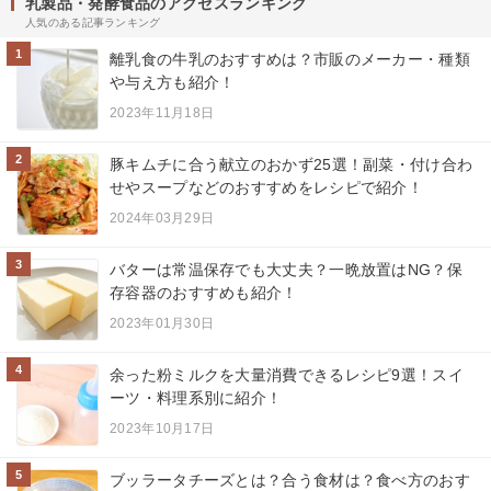
乳製品・発酵食品のアクセスランキング
人気のある記事ランキング
1
離乳食の牛乳のおすすめは？市販のメーカー・種類
や与え方も紹介！
2023年11月18日
2
豚キムチに合う献立のおかず25選！副菜・付け合わ
せやスープなどのおすすめをレシピで紹介！
2024年03月29日
3
バターは常温保存でも大丈夫？一晩放置はNG？保
存容器のおすすめも紹介！
2023年01月30日
4
余った粉ミルクを大量消費できるレシピ9選！スイ
ーツ・料理系別に紹介！
2023年10月17日
5
ブッラータチーズとは？合う食材は？食べ方のおす