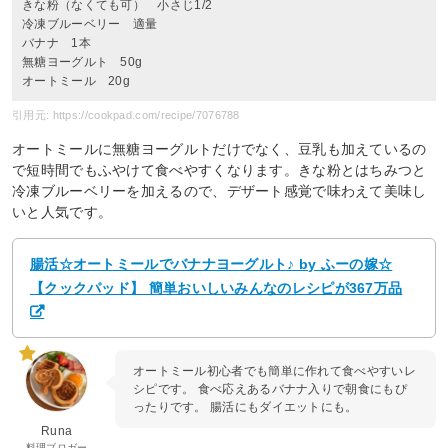
きな粉（なくても可） 小さじ1/2
冷凍ブルーベリー 適量
バナナ 1本
無糖ヨーグルト 50g
オートミール 20g
引用元: https://cookpad.com/recipe/7076788
オートミールに無糖ヨーグルトだけでなく、豆乳も加えているの
で短時間でもふやけて食べやすくなります。きな粉とはちみつと
冷凍ブルーベリーを加えるので、デザート感覚で味わえて美味し
いと人気です。
腸活☆オートミールでバナナヨーグルト♪ by ふーの嫁☆
【クックパッド】 簡単おいしいみんなのレシピが367万品
オートミール初心者でも簡単に作れて食べやすいレ
シピです。 食べ応えあるバナナ入りで朝食にもぴ
ったりです。 腸活にもダイエットにも。
Runa
料理ブロガー