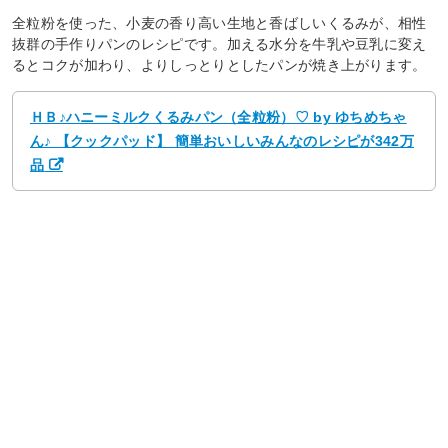
全粒粉を使った、小麦の香り高い生地と香ばしいくるみが、相性
抜群の手作りパンのレシピです。加える水分を牛乳や豆乳に変え
るとコクが加わり、よりしっとりとしたパンが焼き上がります。
ＨＢ♪ハニーミルクくるみパン（全粒粉）♡ by ゆちめちゃ
ん♪ 【クックパッド】 簡単おいしいみんなのレシピが342万
品