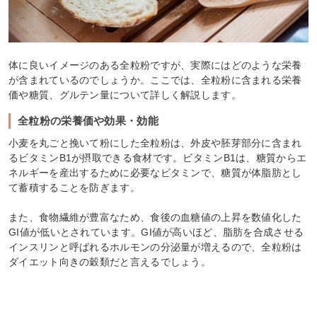
体に良いイメージのある全粒粉ですが、実際にはどのような栄養
が含まれているのでしょうか。ここでは、全粒粉に含まれる栄養
価や糖質、グルテン量について詳しく解説します。
全粒粉の栄養価や効果・効能
小麦を丸ごと挽いて粉にした全粒粉は、外皮や胚芽部分に含まれ
るビタミンB1が摂取できる食材です。ビタミンB1は、糖質からエ
ネルギーを産出するために必要なビタミンで、糖質が体脂肪とし
て蓄積することを防ぎます。
また、食物繊維が豊富なため、食後の血糖値の上昇を数値化した
GI値が低いとされています。GI値が高いほど、脂肪を合成させる
インスリンと呼ばれるホルモンの分泌量が増えるので、全粒粉は
ダイエット向きの穀類だと言えるでしょう。