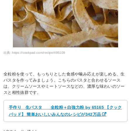
出典:
https://cookpad.com/recipe/495109
全粒粉を使って、もっちりとした食感や噛み応えが楽しめる、生
パスタを作ってみましょう。こちらのパスタと合わせるソース
は、クリームソースやミートソースなどの、濃厚な味わいのソー
スと相性抜群です。
手作り 生パスタ 全粒粉＋白強力粉 by 65165 【クック
パッド】 簡単おいしいみんなのレシピが342万品