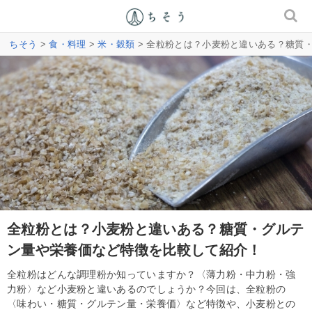
ちそう
>
食・料理
>
米・穀類
> 全粒粉とは？小麦粉と違いある？糖質
全粒粉とは？小麦粉と違いある？糖質・グルテ
ン量や栄養価など特徴を比較して紹介！
全粒粉はどんな調理粉か知っていますか？〈薄力粉・中力粉・強
力粉〉など小麦粉と違いあるのでしょうか？今回は、全粒粉の
〈味わい・糖質・グルテン量・栄養価〉など特徴や、小麦粉との