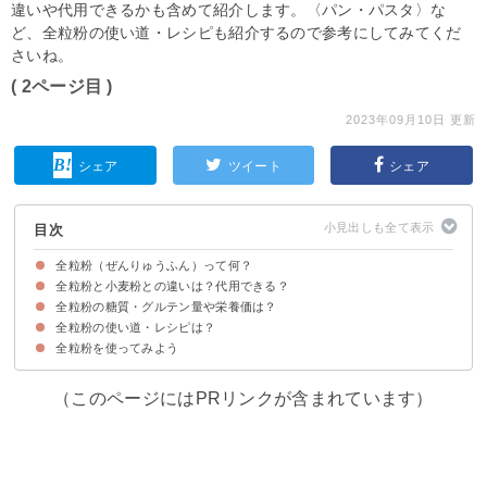
違いや代用できるかも含めて紹介します。〈パン・パスタ〉な
ど、全粒粉の使い道・レシピも紹介するので参考にしてみてくだ
さいね。
( 2ページ目 )
2023年09月10日 更新
シェア
ツイート
シェア
目次
全粒粉（ぜんりゅうふん）って何？
全粒粉と小麦粉との違いは？代用できる？
全粒粉は小麦を丸ごと挽いて粉にしたもの
全粒粉の味わい・風味
全粒粉の糖質・グルテン量や栄養価は？
①小麦の使用している部分
②カロリー
全粒粉を用途によって小麦粉で置き換えることはできる
全粒粉の使い道・レシピは？
全粒粉の栄養価や効果・効能
全粒粉の糖質・グルテン量
全粒粉のデメリットに「万人が効果を得られる訳ではない」ことが挙げられ
る
全粒粉を使ってみよう
①全粒粉のくるみパン
②全粒粉の生パスタ
③全粒粉のクッキー
（このページにはPRリンクが含まれています）