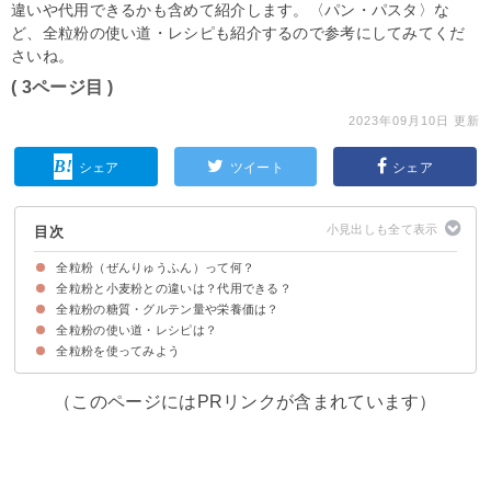
違いや代用できるかも含めて紹介します。〈パン・パスタ〉な
ど、全粒粉の使い道・レシピも紹介するので参考にしてみてくだ
さいね。
( 3ページ目 )
2023年09月10日 更新
シェア
ツイート
シェア
目次
全粒粉（ぜんりゅうふん）って何？
全粒粉と小麦粉との違いは？代用できる？
全粒粉は小麦を丸ごと挽いて粉にしたもの
全粒粉の味わい・風味
全粒粉の糖質・グルテン量や栄養価は？
①小麦の使用している部分
②カロリー
全粒粉を用途によって小麦粉で置き換えることはできる
全粒粉の使い道・レシピは？
全粒粉の栄養価や効果・効能
全粒粉の糖質・グルテン量
全粒粉のデメリットに「万人が効果を得られる訳ではない」ことが挙げられ
る
全粒粉を使ってみよう
①全粒粉のくるみパン
②全粒粉の生パスタ
③全粒粉のクッキー
（このページにはPRリンクが含まれています）