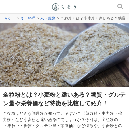
ちそう
>
食・料理
>
米・穀類
> 全粒粉とは？小麦粉と違いある？糖質
全粒粉とは？小麦粉と違いある？糖質・グルテ
ン量や栄養価など特徴を比較して紹介！
全粒粉はどんな調理粉か知っていますか？〈薄力粉・中力粉・強
力粉〉など小麦粉と違いあるのでしょうか？今回は、全粒粉の
〈味わい・糖質・グルテン量・栄養価〉など特徴や、小麦粉との