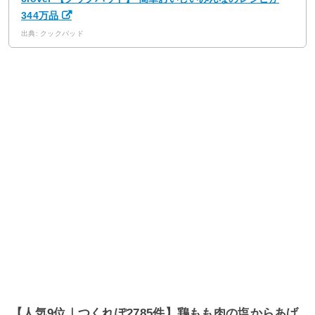
344万品
出典: クックパッド
【人気9位｜つくれぽ2785件】鶏もも肉の塩からあげ