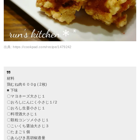
出典:
https://cookpad.com/recipe/1479242
材料
鶏むね肉６００g ( 2枚)
■ 下味
〇マヨネーズ大さじ１
〇おろしにんにく小さじ１/２
〇おろし生姜小さじ１
〇料理酒大さじ１
〇顆粒コンソメ小さじ１
〇こいくち醤油大さじ３
〇たまご１個
〇あらびき黒胡椒適量