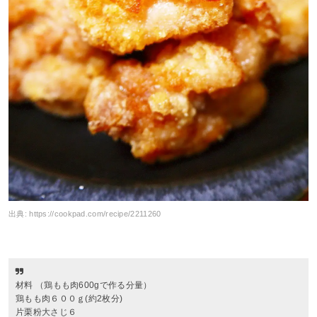
出典:
https://cookpad.com/recipe/2211260
材料 （鶏もも肉600gで作る分量）
鶏もも肉６００ｇ(約2枚分)
片栗粉大さじ６