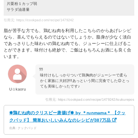
片栗粉１カップ弱
サラダ油適量
引用元: https://cookpad.com/recipe/1479242
脂が苦手な方でも、鶏むね肉を利用したこちらのからあげレシピ
なら、喜んでもらえるのではないでしょうか。脂身が少なく淡白
であっさりした味わいの鶏むね肉でも、ジューシーに仕上げるこ
とができます。味付けも絶妙で、ご飯はもちろんお酒にも良く合
います。
味付けもしっかりついて鶏胸肉がジューシーで柔ら
かく家族に大好評‼︎あっという間に完食でした😊とっ
ても美味しかったです♪
U☆kaoru
引用元: https://cookpad.com/recipe/1479242/tsukurepos
✽鶏むね肉のクリスピー唐揚げ✽ by ＊runmama＊ 【クッ
クパッド】 簡単おいしいみんなのレシピが387万品
出典: クックパッド