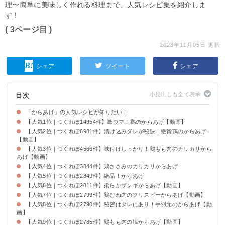
理〜簡単に美味しく作れる料理まで、人気レシピ集を紹介しま
す！
( 3ページ目 )
2023年11月05日 更新
シェア
ツイート
シェア
目次
「からあげ」の人気レシピが知りたい！
【人気1位｜つくれぽ14954件】激ウマ！鶏のからあげ【動画】
【人気2位｜つくれぽ6981件】漬け込みダレが秘訣！絶賛鶏のからあげ
【動画】
【人気3位｜つくれぽ4566件】味付けしっかり！鶏もも肉のカリカリから
あげ【動画】
【人気4位｜つくれぽ3844件】鶏ささみのカリカリからあげ
【人気5位｜つくれぽ2849件】絶品！からあげ
【人気6位｜つくれぽ2811件】柔らかザンギからあげ【動画】
【人気7位｜つくれぽ2799件】鶏むね肉のクリスピーからあげ【動画】
【人気8位｜つくれぽ2790件】秘密はタレにあり！手羽元のからあげ【動
画】
【人気9位｜つくれぽ2785件】鶏もも肉の塩からあげ【動画】