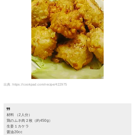
出典:
https://cookpad.com/recipe/422975
材料 （2人分）
鶏のムネ肉２枚（約450g）
生姜１カケラ
醤油20cc