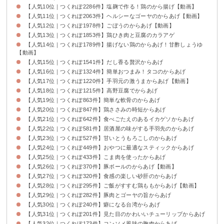
【人気10位｜つくれぽ2286件】塩麹で作る！鶏のから揚げ【動画】
【人気11位｜つくれぽ2063件】ヘルシーなゴーヤのからあげ【動画】
【人気12位｜つくれぽ1978件】ごぼうのからあげ【動画】
【人気13位｜つくれぽ1853件】鶏ひき肉と豆腐のカラアゲ
【人気14位｜つくれぽ1789件】揚げない鶏のからあげ！甘酢しょうゆ
【動画】
【人気15位｜つくれぽ1541件】だし香る贅沢からあげ
【人気16位｜つくれぽ1324件】簡単おつまみ！タコのからあげ
【人気17位｜つくれぽ1220件】手羽元の激うまからあげ【動画】
【人気18位｜つくれぽ1215件】高野豆腐でからあげ
【人気19位｜つくれぽ863件】簡単な軟骨のからあげ
【人気20位｜つくれぽ847件】鶏ささみの時短からあげ
【人気21位｜つくれぽ642件】食べごたえのあるイカゲソからあげ
【人気22位｜つくれぽ581件】居酒屋の味がする手羽先のからあげ
【人気23位｜つくれぽ527件】甘いとうもろこしのからあげ
【人気24位｜つくれぽ449件】おやつに最適なスティックからあげ
【人気25位｜つくれぽ433件】こま肉を使ったからあげ
【人気26位｜つくれぽ370件】豚ボールのからあげ【動画】
【人気27位｜つくれぽ320件】食感の楽しい砂肝のからあげ
【人気28位｜つくれぽ295件】ご飯がすすむ鶏ももからあげ【動画】
【人気29位｜つくれぽ282件】豚肉とゴーヤの旨からあげ
【人気30位｜つくれぽ240件】癖になる台湾からあげ
【人気31位｜つくれぽ201件】見た目のかわいいチューリップからあげ
【人気32位｜つくれぽ173件】コンソメ風味の胸肉からあげ