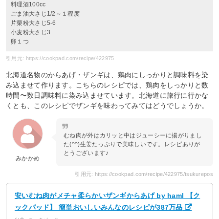
料理酒100cc
ごま油大さじ1/2～１程度
片栗粉大さじ5-6
小麦粉大さじ3
卵１つ
引用元: https://cookpad.com/recipe/422975
北海道名物のからあげ・ザンギは、鶏肉にしっかりと調味料を染
み込ませて作ります。こちらのレシピでは、鶏肉をしっかりと数
時間〜数日調味料に染み込ませています。北海道に旅行に行かな
くとも、このレシピでザンギを味わってみてはどうでしょうか。
むね肉が外はカリッと中はジューシーに揚がりまし
た(^^)生姜たっぷりで美味しいです。レシピありが
とうございます♪
みかかめ
引用元: https://cookpad.com/recipe/422975/tsukurepos
安いむね肉がメチャ柔らかいザンギからあげ by haml 【ク
ックパッド】 簡単おいしいみんなのレシピが387万品