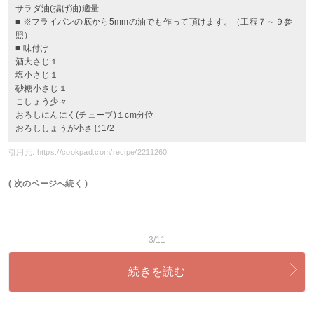
サラダ油(揚げ油)適量
■ ※フライパンの底から5mmの油でも作って頂けます。（工程７～９参
照）
■ 味付け
酒大さじ１
塩小さじ１
砂糖小さじ１
こしょう少々
おろしにんにく(チューブ)１cm分位
おろししょうが小さじ1/2
引用元: https://cookpad.com/recipe/2211260
( 次のページへ続く )
3/11
続きを読む