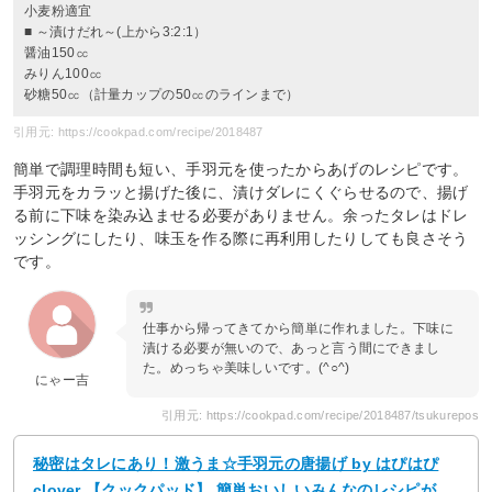
小麦粉適宜
■ ～漬けだれ～(上から3:2:1）
醤油150㏄
みりん100㏄
砂糖50㏄（計量カップの50㏄のラインまで）
引用元: https://cookpad.com/recipe/2018487
簡単で調理時間も短い、手羽元を使ったからあげのレシピです。
手羽元をカラッと揚げた後に、漬けダレにくぐらせるので、揚げ
る前に下味を染み込ませる必要がありません。余ったタレはドレ
ッシングにしたり、味玉を作る際に再利用したりしても良さそう
です。
仕事から帰ってきてから簡単に作れました。下味に
漬ける必要が無いので、あっと言う間にできまし
た。めっちゃ美味しいです。(^○^)
にゃー吉
引用元: https://cookpad.com/recipe/2018487/tsukurepos
秘密はタレにあり！激うま☆手羽元の唐揚げ by はぴはぴ
clover 【クックパッド】 簡単おいしいみんなのレシピが