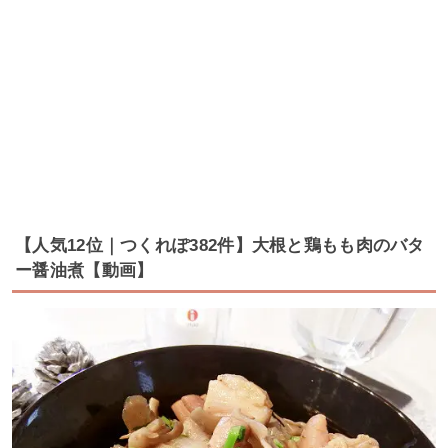
【人気12位｜つくれぽ382件】大根と鶏もも肉のバタ
ー醤油煮【動画】