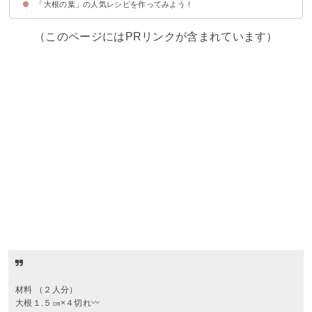
「大根の葉」の人気レシピを作ってみよう！
（このページにはPRリンクが含まれています）
材料 （２人分）
大根１.５㎝×４切れ〰