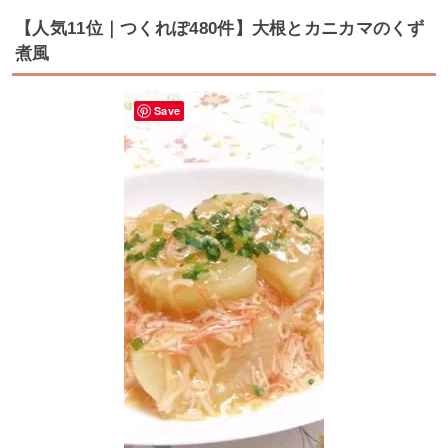
【人気11位｜つくれぽ480件】大根とカニカマのくず
煮風
Save