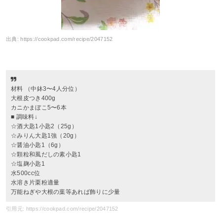
出典:
https://cookpad.com/recipe/2047152
材料 （中鉢3〜4人分位）
大根皮つき400g
カニかまぼこ5〜6本
■ 調味料↓
☆酒大匙1小匙2（25g）
☆みりん大匙1強（20g）
☆醤油小匙1（6g）
☆顆粒和風だしの素小匙1
☆塩麹小匙1
水500cc位
水溶き片栗粉適量
万能ねぎや大根の葉等あれば飾りに少量
引用元: https://cookpad.com/recipe/2047152