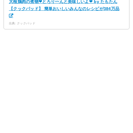
大根鶏肉の煮物❤とろり〰んと美味しいよ❤ by たもたん
【クックパッド】 簡単おいしいみんなのレシピが384万品
出典: クックパッド