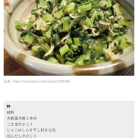
出典:
https://cookpad.com/recipe/1249365
材料
大根葉大根１本分
ごま油大さじ１
じゃこorしらす干し好きな位
ほんだし小さじ１