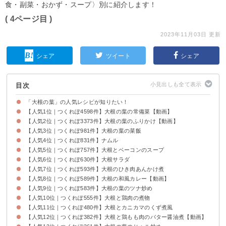
食・副菜・おかず・スープ〉別に紹介します！
( 4ページ目 )
2023年11月03日 更新
シェア
ツイート
シェア
目次
「大根の葉」の人気レシピが知りたい！
【人気1位｜つくれぽ4598件】大根の葉の常備菜【動画】
【人気2位｜つくれぽ3373件】大根の葉のふりかけ【動画】
【人気3位｜つくれぽ981件】大根の葉の菜飯
【人気4位｜つくれぽ831件】ナムル
【人気5位｜つくれぽ757件】大根とベーコンのスープ
【人気6位｜つくれぽ630件】大根サラダ
【人気7位｜つくれぽ593件】大根のひき肉あんかけ煮
【人気8位｜つくれぽ589件】大根の和風カレー【動画】
【人気9位｜つくれぽ583件】大根の葉のツナ炒め
【人気10位｜つくれぽ555件】大根と鶏肉の煮物
【人気11位｜つくれぽ480件】大根とカニカマのくず煮風
【人気12位｜つくれぽ382件】大根と鶏もも肉のバター醤油煮【動画】