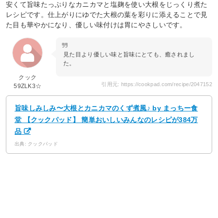
安くて旨味たっぷりなカニカマと塩麹を使い大根をじっくり煮た
レシピです。仕上がりにゆでた大根の葉を彩りに添えることで見
た目も華やかになり、優しい味付けは胃にやさしいです。
見た目より優しい味と旨味にとても、癒されまし
た。
クック
引用元: https://cookpad.com/recipe/2047152
59ZLK3☆
旨味しみしみ〜大根とカニカマのくず煮風♪ by まっちー食
堂 【クックパッド】 簡単おいしいみんなのレシピが384万
品
出典: クックパッド