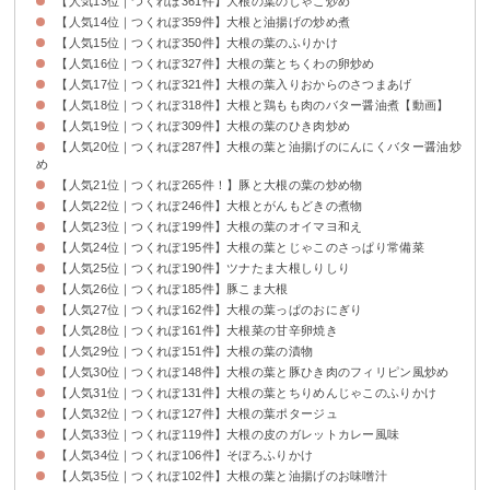
【人気13位｜つくれぽ361件】大根の葉のじゃこ炒め
【人気14位｜つくれぽ359件】大根と油揚げの炒め煮
【人気15位｜つくれぽ350件】大根の葉のふりかけ
【人気16位｜つくれぽ327件】大根の葉とちくわの卵炒め
【人気17位｜つくれぽ321件】大根の葉入りおからのさつまあげ
【人気18位｜つくれぽ318件】大根と鶏もも肉のバター醤油煮【動画】
【人気19位｜つくれぽ309件】大根の葉のひき肉炒め
【人気20位｜つくれぽ287件】大根の葉と油揚げのにんにくバター醤油炒
め
【人気21位｜つくれぽ265件！】豚と大根の葉の炒め物
【人気22位｜つくれぽ246件】大根とがんもどきの煮物
【人気23位｜つくれぽ199件】大根の葉のオイマヨ和え
【人気24位｜つくれぽ195件】大根の葉とじゃこのさっぱり常備菜
【人気25位｜つくれぽ190件】ツナたま大根しりしり
【人気26位｜つくれぽ185件】豚こま大根
【人気27位｜つくれぽ162件】大根の葉っぱのおにぎり
【人気28位｜つくれぽ161件】大根菜の甘辛卵焼き
【人気29位｜つくれぽ151件】大根の葉の漬物
【人気30位｜つくれぽ148件】大根の葉と豚ひき肉のフィリピン風炒め
【人気31位｜つくれぽ131件】大根の葉とちりめんじゃこのふりかけ
【人気32位｜つくれぽ127件】大根の葉ポタージュ
【人気33位｜つくれぽ119件】大根の皮のガレットカレー風味
【人気34位｜つくれぽ106件】そぼろふりかけ
【人気35位｜つくれぽ102件】大根の葉と油揚げのお味噌汁