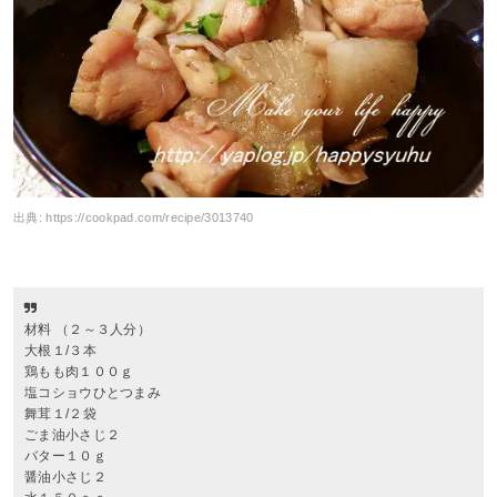
出典:
https://cookpad.com/recipe/3013740
材料 （２～３人分）
大根１/３本
鶏もも肉１００ｇ
塩コショウひとつまみ
舞茸１/２袋
ごま油小さじ２
バター１０ｇ
醤油小さじ２