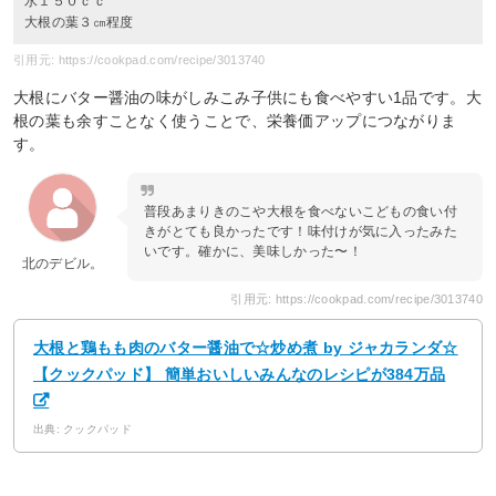
水１５０ｃｃ
大根の葉３㎝程度
引用元: https://cookpad.com/recipe/3013740
大根にバター醤油の味がしみこみ子供にも食べやすい1品です。大
根の葉も余すことなく使うことで、栄養価アップにつながりま
す。
普段あまりきのこや大根を食べないこどもの食い付
きがとても良かったです！味付けが気に入ったみた
いです。確かに、美味しかった〜！
北のデビル。
引用元: https://cookpad.com/recipe/3013740
大根と鶏もも肉のバター醤油で☆炒め煮 by ジャカランダ☆
【クックパッド】 簡単おいしいみんなのレシピが384万品
出典: クックパッド