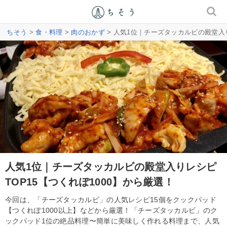
ちそう
>
食・料理
>
肉のおかず
> 人気1位｜チーズタッカルビの殿堂入り
人気1位｜チーズタッカルビの殿堂入りレシピ
TOP15【つくれぽ1000】から厳選！
今回は、「チーズタッカルビ」の人気レシピ15個をクックパッド
【つくれぽ1000以上】などから厳選！「チーズタッカルビ」のク
ックパッド1位の絶品料理〜簡単に美味しく作れる料理まで、人気