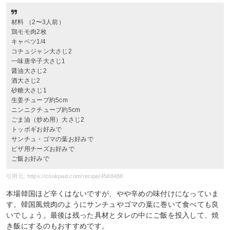
材料 （2〜3人前）
鶏モモ肉2枚
キャベツ1/4
コチュジャン大さじ2
一味唐辛子大さじ1
醤油大さじ2
酒大さじ2
砂糖大さじ1
生姜チューブ約5cm
ニンニクチューブ約5cm
ごま油（炒め用）大さじ2
トッポギお好みで
サンチュ・ゴマの葉お好みで
ピザ用チーズお好みで
ご飯お好みで
引用元: https://cookpad.com/recipe/4588488
本場韓国ほど辛くはないですが、やや辛めの味付けになっていま
す。韓国風焼肉のようにサンチュやゴマの葉に巻いて食べても良
いでしょう。最後は残った具材とタレの中にご飯を投入して、焼
き飯にするのもおすすめです。