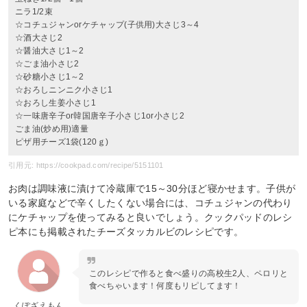
ニラ1/2束
☆コチュジャンorケチャップ(子供用)大さじ3～4
☆酒大さじ2
☆醤油大さじ1～2
☆ごま油小さじ2
☆砂糖小さじ1～2
☆おろしニンニク小さじ1
☆おろし生姜小さじ1
☆一味唐辛子or韓国唐辛子小さじ1or小さじ2
ごま油(炒め用)適量
ピザ用チーズ1袋(120ｇ)
引用元: https://cookpad.com/recipe/5151101
お肉は調味液に漬けて冷蔵庫で15～30分ほど寝かせます。子供が
いる家庭などで辛くしたくない場合には、コチュジャンの代わり
にケチャップを使ってみると良いでしょう。クックパッドのレシ
ピ本にも掲載されたチーズタッカルビのレシピです。
このレシピで作ると食べ盛りの高校生2人、ペロリと
食べちゃいます！何度もリピしてます！
くぽざえもん