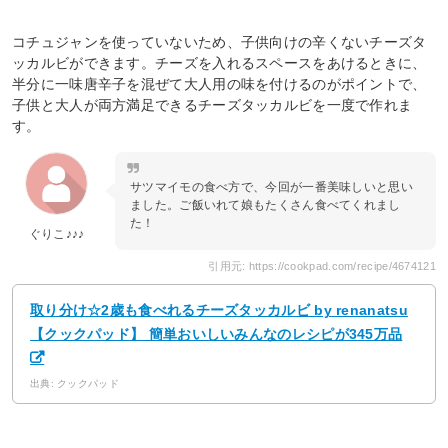
コチュジャンを使っていないため、子供向けの辛くないチーズタ
ッカルビができます。チーズを入れるスペースをあけるときに、
半分に一味唐辛子を混ぜて大人用の味を付けるのがポイントで、
子供と大人が両方満足できるチーズタッカルビを一度で作れま
す。
サツマイモの食べ方で、今回が一番美味しいと思い
ました。ご飯いれて娘もたくさん食べてくれまし
た！
ぐりこ♪♪♪
引用元: https://cookpad.com/recipe/4674121
取り分け☆2歳も食べれるチーズタッカルビ by renanatsu
【クックパッド】 簡単おいしいみんなのレシピが345万品
出典: クックパッド