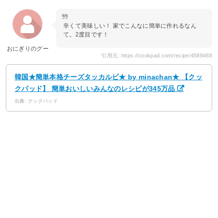
辛くて美味しい！ 家でこんなに簡単に作れるなん
て。2度目です！
おにぎりのグー
引用元: https://cookpad.com/recipe/4588488
韓国★簡単本格チーズタッカルビ★ by minachan★ 【クッ
クパッド】 簡単おいしいみんなのレシピが345万品
出典: クックパッド