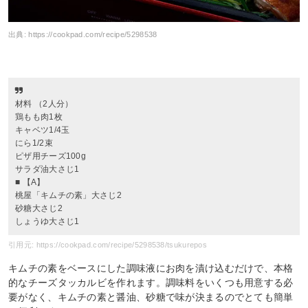
出典:
https://cookpad.com/recipe/5298538
材料 （2人分）
鶏もも肉1枚
キャベツ1/4玉
にら1/2束
ピザ用チーズ100g
サラダ油大さじ1
■ 【A】
桃屋「キムチの素」大さじ2
砂糖大さじ2
しょうゆ大さじ1
引用元: https://cookpad.com/recipe/5298538/tsukurepos
キムチの素をベースにした調味液にお肉を漬け込むだけで、本格
的なチーズタッカルビを作れます。調味料をいくつも用意する必
要がなく、キムチの素と醤油、砂糖で味が決まるのでとても簡単