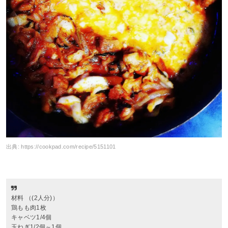
出典:
https://cookpad.com/recipe/5151101
材料 （(2人分)）
鶏もも肉1枚
キャベツ1/4個
玉ねぎ1/2個～1個