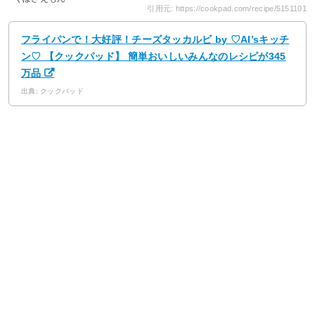
引用元: https://cookpad.com/recipe/5151101
フライパンで！大好評！チーズタッカルビ by ♡AI’sキッチ
ン♡ 【クックパッド】 簡単おいしいみんなのレシピが345
万品
出典: クックパッド