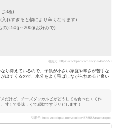
じ3程)
(入れすぎると物により辛くなります)
150g～200g(お好みで)
引用元: https://cookpad.com/recipe/4675553
かなり抑えているので、子供が小さい家庭や辛さが苦手な
分が出てくるので、水分をよく飛ばしながら炒めると良い
ダメだけど、チーズダッカルビがどうしても食べたくて作
く、甘くて美味しくて感動です♡リピします！
引用元: https://cookpad.com/recipe/4675553/tsukurepos