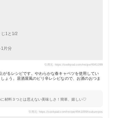
1と1/2
1片分
引用元: https://cookpad.com/recipe/4941099
仕上がるレシピです。やわらかな春キャベツを使用してい
ましょう。居酒屋風のピリ辛レシピなので、お酒のおつま
のに材料３つとは思えない美味しさ！簡単、嬉しい♡
引用元: https://cookpad.com/recipe/4941099/tsukurepos