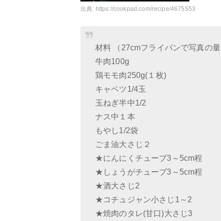
出典:
https://cookpad.com/recipe/4675553
材料 （27cmフライパンで写真の
牛肉100g
鶏モモ肉250g(１枚)
キャベツ1/4玉
玉ねぎ半中1/2
ナス中１本
もやし1/2袋
ごま油大さじ２
★にんにくチューブ3～5cm程
★しょうがチューブ3～5cm程
★酒大さじ2
★コチュジャン小さじ1～2
★焼肉のタレ(甘口)大さじ3