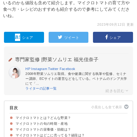
いるのかも値段も含めて紹介します。マイクロトマトの育て方や
食べ方・レシピのおすすめも紹介するので参考にしてみてくださ
いね。
2023年09月12日 更新
シェア
ツイート
シェア
専門家監修 |
野菜ソムリエ 福光佳奈子
HP
Instagram
Twitter
Facebook
2008年野菜ソムリエ取得。食や健康に関する執筆や監修、セミナ
ー講師、ECサイトの運営などをしている。ベトナムのドンア大学
にて「...
ライターの記事一覧
目次
マイクロトマトとは？どんな野菜？
マイクロトマトの旬の時期・産地
マイクロトマトは世界一小さいトマト
マイクロトマトの糖度・味わい
マイクロトマトの栄養価・効能は？
マイクロトマトの旬の時期
マイクロトマトの主産地
マイクロトマトはどこに売ってる？値段は？