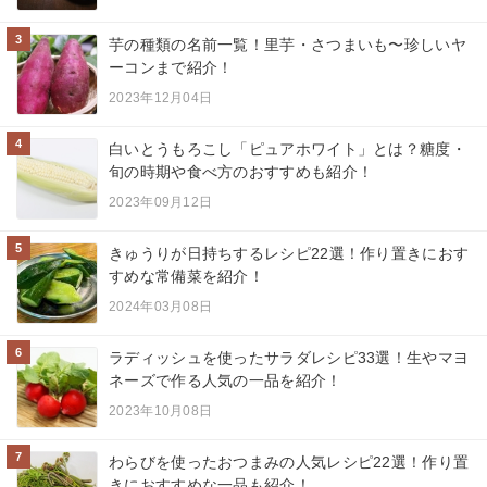
3
芋の種類の名前一覧！里芋・さつまいも〜珍しいヤ
ーコンまで紹介！
2023年12月04日
4
白いとうもろこし「ピュアホワイト」とは？糖度・
旬の時期や食べ方のおすすめも紹介！
2023年09月12日
5
きゅうりが日持ちするレシピ22選！作り置きにおす
すめな常備菜を紹介！
2024年03月08日
6
ラディッシュを使ったサラダレシピ33選！生やマヨ
ネーズで作る人気の一品を紹介！
2023年10月08日
7
わらびを使ったおつまみの人気レシピ22選！作り置
きにおすすめな一品も紹介！