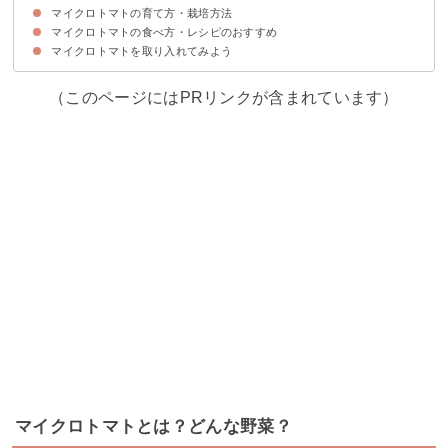
マイクロトマトの育て方・栽培方法
マイクロトマトの値段は少しお高め
マイクロトマトは通販で買うのがおすすめ
マイクロトマトの食べ方・レシピのおすすめ
マイクロトマトの栽培に必要なもの
マイクロトマトの育て方
マイクロトマトを取り入れてみよう
①ツナと焼きなすの冷麺
②マイクロトマトバニラアイス
③おしゃれなポテトサラダ
（このページにはPRリンクが含まれています）
マイクロトマトとは？どんな野菜？