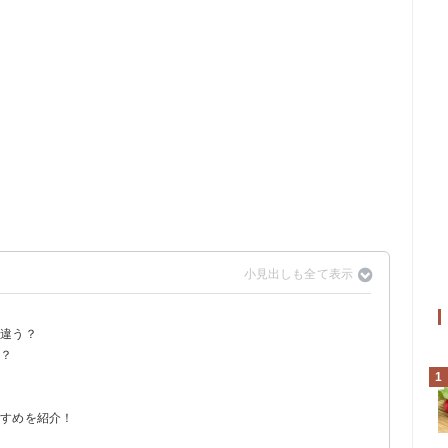
で違う？
似ている
夫？
1
すすめを紹介！