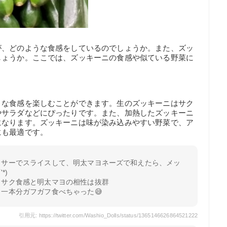
が、どのような食感をしているのでしょうか。また、ズッ
しょうか。ここでは、ズッキーニの食感や似ている野菜に
まな食感を楽しむことができます。生のズッキーニはサク
やサラダなどにぴったりです。また、加熱したズッキーニ
になります。ズッキーニは味が染み込みやすい野菜で、ア
にも最適です。
イサーでスライスして、明太マヨネーズで和えたら、メッ
*)
クサク食感と明太マヨの相性は抜群
一本分ガフガフ食べちゃった😅
引用元: https://twitter.com/Washio_Dolls/status/1365146626864521222