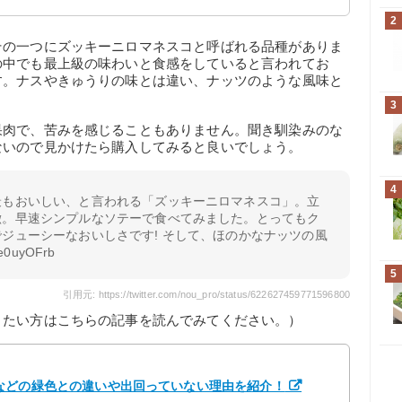
2
その一つにズッキーニロマネスコと呼ばれる品種がありま
の中でも最上級の味わいと食感をしていると言われてお
す。ナスやきゅうりの味とは違い、ナッツのような風味と
。
3
果肉で、苦みを感じることもありません。聞き馴染みのな
ないので見かけたら購入してみると良いでしょう。
4
最もおいしい、と言われる「ズッキーニロマネスコ」。立
徴。早速シンプルなソテーで食べてみました。とってもク
ジューシーなおいしさです! そして、ほのかなナッツの風
/3e0uyOFrb
5
引用元: https://twitter.com/nou_pro/status/622627459771596800
りたい方はこちらの記事を読んでみてください。）
などの緑色との違いや出回っていない理由を紹介！