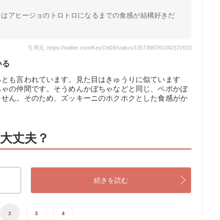
トはアヒージョのトロトロになるまでの食感が結構好きだ
引用元: https://twitter.com/KeyChi08/status/1357866781042372610
いる
るとも言われています。見た目はきゅうりに似ています
ちゃの仲間です。そうめんかぼちゃなどと同じ、ペポかぼ
ません。そのため、ズッキーニのホクホクとした食感がか
大丈夫？
続きを読む
2
3
4