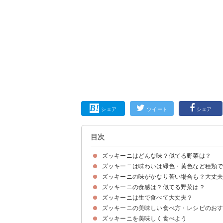
シェア
ツイート
シェア
目次
ズッキーニはどんな味？似てる野菜は？
ズッキーニは味わいは緑色・黄色など種類
ズッキーニの味【口コミ】
ズッキーニの味は「きゅうり」よりも「ナス」に
ズッキーニの味がかなり苦い場合も？大丈
緑色のズッキーニは黄色より苦い
黄色のズッキーニは緑色より食べやすい
ズッキーニロマネスコの味
ズッキーニの食感は？似てる野菜は？
ズッキーニのククルビタシンが苦味の原因
ズッキーニは生で食べて大丈夫？
ズッキーニの食感【口コミ】
ズッキーニの食感はかぼちゃに似ている
ズッキーニの美味しい食べ方・レシピのお
ズッキーニは生で食べられる
黄色のズッキーニの方が食べやすい
ズッキーニを美味しく食べよう
①ズッキーニとトマトのマリネサラダ
②ズッキーニのベーコンチーズ焼き
③ラタトゥイユ