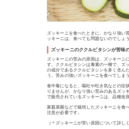
ズッキーニを食べたときに、かなり強い
ッキーニは、食べても問題ないのでしょ
ズッキーニのククルビタシンが苦味
ズッキーニの苦みの原因は、ズッキーニ
す。ククルビタシンは毒素の一種で、ズ
の成分であるククルビタシンを多く含ん
う。苦みの強いズッキーニを食べてしま
食中毒になると、嘔吐や吐き気などの症
りませんが、かなり強い苦みのあるズッ
で販売されているズッキーニは、品種改
家庭菜園などで栽培したズッキーニを食
注意が必要です。
（＊ズッキーニが苦い原因について詳し