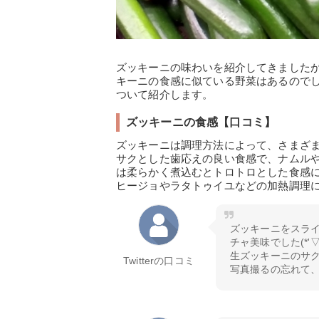
ズッキーニの味わいを紹介してきました
キーニの食感に似ている野菜はあるので
ついて紹介します。
ズッキーニの食感【口コミ】
ズッキーニは調理方法によって、さまざ
サクとした歯応えの良い食感で、ナムル
は柔らかく煮込むとトロトロとした食感
ヒージョやラタトゥイユなどの加熱調理
ズッキーニをスラ
チャ美味でした(*'▽'
生ズッキーニのサ
Twitterの口コミ
写真撮るの忘れて、