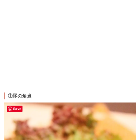
①豚の角煮
Save