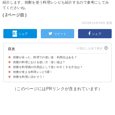
紹介します。焼酎を使う料理レシピも紹介するので参考にしてみ
てくださいね。
( 2ページ目 )
2023年10月29日 更新
シェア
ツイート
シェア
目次
焼酎が余った…料理での使い道・利用法はある？
焼酎の料理における使い方・使い道は？
焼酎とは
料理酒の使う意味と焼酎との違い
焼酎そのままの場合、用途によっては料理に使える
焼酎を料理酒の代用品として使いやすくする方法は？
①天ぷらの衣作りに使う
②臭み取りに使う
焼酎が使える料理レシピ5選！
①米焼酎を使う
②入れる焼酎の量は少なくする
③煮込み料理に使う
④出汁・みりん・調味料を多く入れる
焼酎を料理に活かそう！
①豚の角煮
②きゅうりの焼酎漬け
③バニラアイスの焼酎がけ
④サクサク天ぷら
⑤さつまいもご飯
（このページにはPRリンクが含まれています）