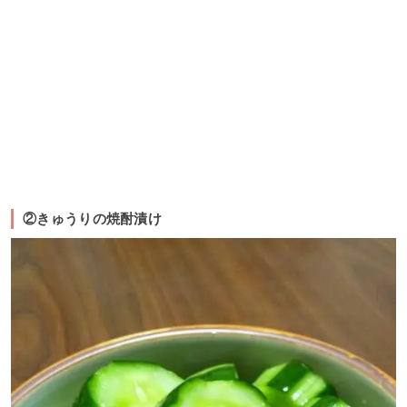
②きゅうりの焼酎漬け