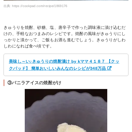
出典:
https://cookpad.com/recipe/1869176
きゅうりを焼酎、砂糖、塩、唐辛子で作った調味液に漬け込むだ
けの、手軽なおつまみのレシピです。焼酎の風味がきゅうりにし
っかりと漬かって、ご飯もお酒も進むでしょう。きゅうりがしわ
しわになれば食べ頃です。
美味し～い♪きゅうりの焼酎漬け by kママ４１８７ 【クッ
クパッド】 簡単おいしいみんなのレシピが348万品
③バニラアイスの焼酎がけ