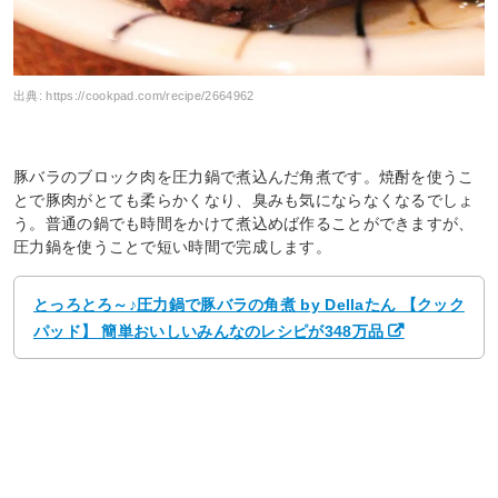
出典:
https://cookpad.com/recipe/2664962
豚バラのブロック肉を圧力鍋で煮込んだ角煮です。焼酎を使うこ
とで豚肉がとても柔らかくなり、臭みも気にならなくなるでしょ
う。普通の鍋でも時間をかけて煮込めば作ることができますが、
圧力鍋を使うことで短い時間で完成します。
とっろとろ～♪圧力鍋で豚バラの角煮 by Dellaたん 【クック
パッド】 簡単おいしいみんなのレシピが348万品