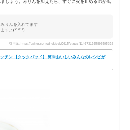
れましょう。みりんを加えたら、すぐに火を止めるのが風
にみりんを入れてます
よ(*´꒳`*)
引用元: https://twitter.com/ainokiseki0615/status/1146731935898595328
キッチン 【クックパッド】 簡単おいしいみんなのレシピが