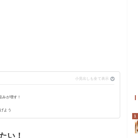
旨みが増す！
上げよう
1
たい！