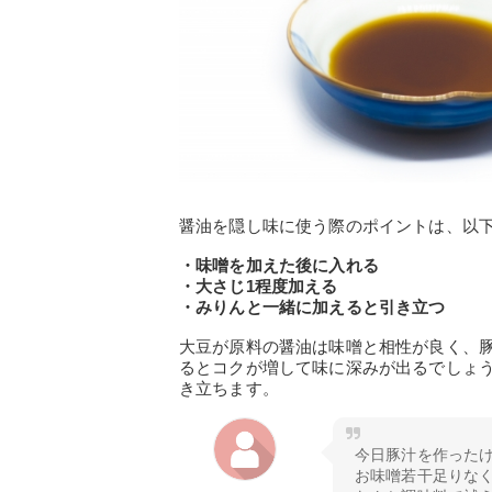
醤油を隠し味に使う際のポイントは、以
・味噌を加えた後に入れる
・大さじ1程度加える
・みりんと一緒に加えると引き立つ
大豆が原料の醤油は味噌と相性が良く、
るとコクが増して味に深みが出るでしょ
き立ちます。
今日豚汁を作った
お味噌若干足りな