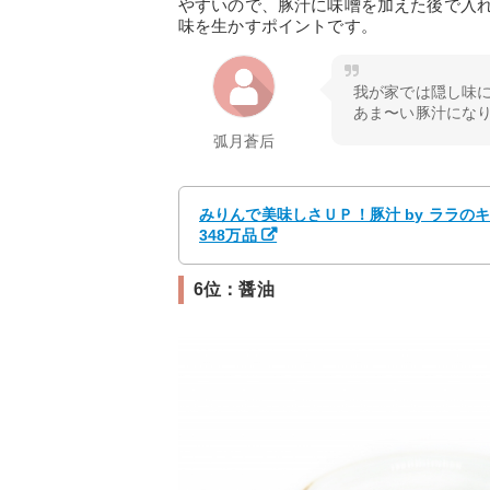
やすいので、豚汁に味噌を加えた後で入
味を生かすポイントです。
我が家では隠し味
あま〜い豚汁になります
弧月蒼后
みりんで美味しさＵＰ！豚汁 by ララの
348万品
6位：醤油