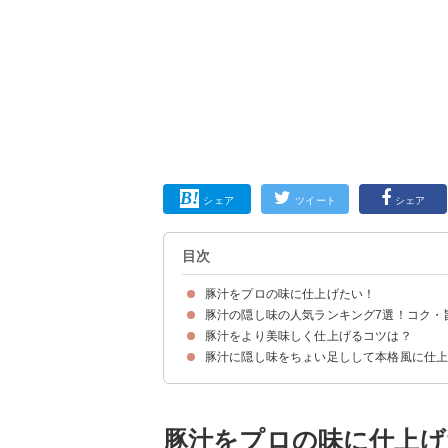
シェア
ツイート
シェア
目次
豚汁をプロの味に仕上げたい！
豚汁の隠し味の人気ランキング7選！コク・
豚汁をより美味しく仕上げるコツは？
7位：みりん
6位：醤油
5位：オイスターソース
4位：バター
3位：ごま油
2位：しょうが
1位：にんにく
豚汁に隠し味をちょい足しして本格風に仕
きのこや白菜を入れる
こんにゃくは手でちぎる
具材の大きさを揃える
豚汁をプロの味に仕上げ