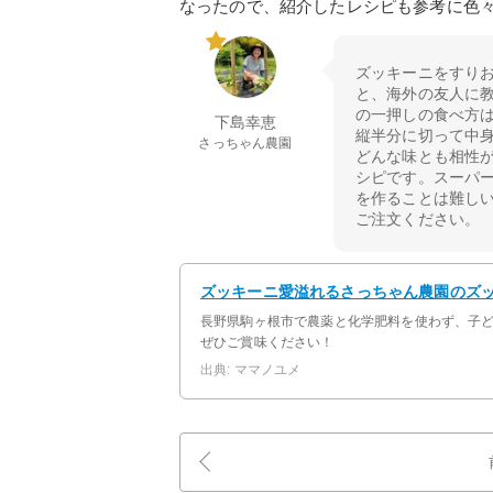
なったので、紹介したレシピも参考に色
ズッキーニをすり
と、海外の友人に
の一押しの食べ方
下島幸恵
縦半分に切って中
さっちゃん農園
どんな味とも相性
シピです。スーパ
を作ることは難し
ご注文ください。
ズッキーニ愛溢れるさっちゃん農園のズ
長野県駒ヶ根市で農薬と化学肥料を使わず、子
ぜひご賞味ください！
出典: ママノユメ