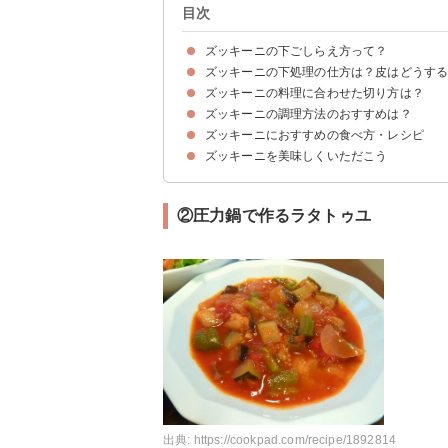
目次
ズッキーニの下ごしらえ方って？
ズッキーニの下処理の仕方は？皮はどうす
ズッキーニの料理に合わせた切り方は？
①まずはズッキーニを洗おう
②ズッキーニの苦味が気になる場合はアク抜きを
③生食する際など皮が気になる場合は剥く
ズッキーニの調理方法のおすすめは？
ズッキーニを生食する場合は薄切りか千切り
カレーなどズッキーニの煮込み料理は輪切り
ズッキーニをスープ料理に使う場合はサイコロ状
ズッキーニにおすすめの食べ方・レシピ
ズッキーニは油を使った加熱調理がおすすめ！
手短に調理したい場合は丸ごとレンジでもOK
ズッキーニを美味しくいただこう
①ズッキーニとジャガイモのマリネ
②圧力鍋で作るラタトゥユ
③ズッキーニの冷たいスープ
②圧力鍋で作るラタトゥユ
出典:
https://cookpad.com/recipe/1892814