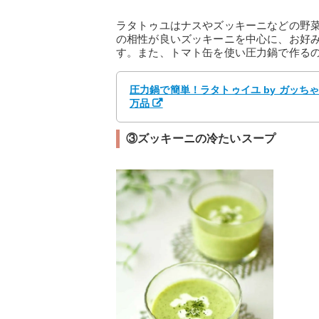
ラタトゥユはナスやズッキーニなどの野
の相性が良いズッキーニを中心に、お好
す。また、トマト缶を使い圧力鍋で作る
圧力鍋で簡単！ラタトゥイユ by ガッち
万品
③ズッキーニの冷たいスープ