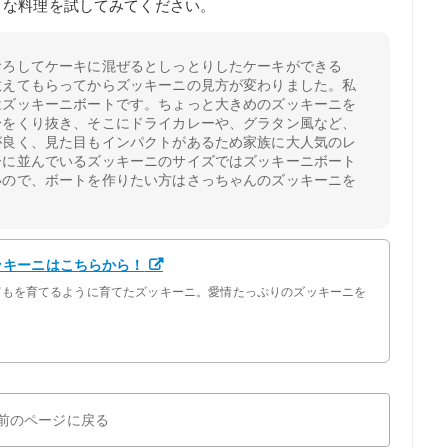
々な料理を試してみてください。
おろしてケーキに混ぜるとしっとりしたケーキができる
教えてもらってからズッキーニの見方が変わりました。私
はズッキーニボートです。ちょっと大きめのズッキーニを
身をくり抜き、そこにドライカレーや、グラタン風など、
が良く、見た目もインパクトがあるため家族に大人気のレ
ーに並んでいるズッキーニのサイズではズッキーニボート
いので、ボートを作りたい方はさっちゃんのズッキーニを
ッキーニはこちらから！
どもを育てるように育てたズッキーニ。愛情たっぷりのズッキーニを
前のページに戻る