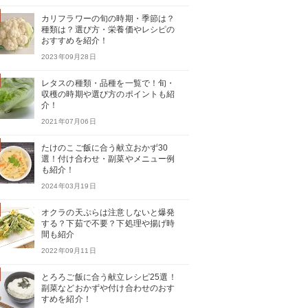
カリフラワーの旬の時期・季節は？
種類は？選び方・栄養価やレシピの
おすすめを紹介！
2023年09月28日
レタスの種類・品種を一覧で！旬・
収穫の時期や選び方のポイントも紹
介！
2021年07月06日
たけのこご飯に合う献立おかず30
選！付け合わせ・副菜やメニュー例
も紹介！
2024年03月19日
オクラの天ぷらは注意しないと爆発
する？下茹で不要？下処理や揚げ時
間も紹介
2022年09月11日
とろろご飯に合う献立レシピ25選！
副菜などおかずや付け合わせのおす
すめを紹介！