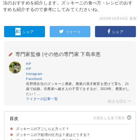
法のおすすめを紹介します。ズッキーニの食べ方・レシピのおす
すめも紹介するので参考にしてみてくださいね。
2023年10月04日 更新
シェア
ツイート
シェア
専門家監修 |
その他の専門家 下島幸恵
HP
HP
Instagram
Facebook
長野県在住のズッキーニ農家。農業の英才教育を受けて育ち、21
歳で結婚。非農家へ嫁ぎ人の子育てをするが、2018年、農業がし
たい！...
ライターの記事一覧
目次
ズッキーニの下ごしらえ方って？
ズッキーニの下処理の仕方は？皮はどうする？