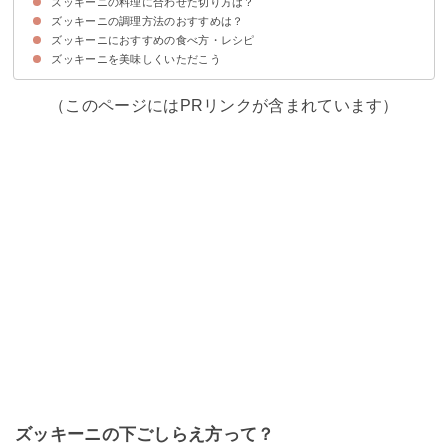
ズッキーニの料理に合わせた切り方は？
①まずはズッキーニを洗おう
②ズッキーニの苦味が気になる場合はアク抜きをする
③生食する際など皮が気になる場合は剥く
ズッキーニの調理方法のおすすめは？
ズッキーニを生食する場合は薄切りか千切り
カレーなどズッキーニの煮込み料理は輪切り
ズッキーニをスープ料理に使う場合はサイコロ状がおすすめ
ズッキーニにおすすめの食べ方・レシピ
ズッキーニは油を使った加熱調理がおすすめ！
手短に調理したい場合は丸ごとレンジでもOK
ズッキーニを美味しくいただこう
①ズッキーニとジャガイモのマリネ
②圧力鍋で作るラタトゥユ
③ズッキーニの冷たいスープ
（このページにはPRリンクが含まれています）
ズッキーニの下ごしらえ方って？