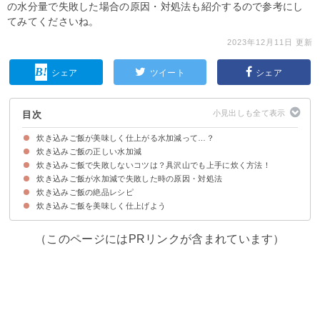
の水分量で失敗した場合の原因・対処法も紹介するので参考にし
てみてくださいね。
2023年12月11日 更新
シェア
ツイート
シェア
目次
炊き込みご飯が美味しく仕上がる水加減って…？
炊き込みご飯の正しい水加減
炊き込みご飯で失敗しないコツは？具沢山でも上手に炊く方法！
「通常の炊飯の水分量」と「水と調味料の合計量」を同じにするのがポイン
もち米と白米を混ぜて炊く場合の水分量
無洗米の場合は水分量を少し多めにする
ト
炊き込みご飯が水加減で失敗した時の原因・対処法
①具材とご飯合わせて炊飯器の6割程度の量に抑える
②水分量の多い具材を沢山使う場合は水分量を少し減らす
③お米を十分に浸水させる
④調味料は最初に、具材は最後に入れる
⑤火の通りにくい具材は小さくカットする
⑥材料・調味料を入れたらすぐに炊く
⑦炊き込みご飯を長時間保温・放置しない
炊き込みご飯の絶品レシピ
①ボソボソしている場合
②水っぽい・ベチャッとしてる場合
③味が濃すぎる場合
炊き込みご飯を美味しく仕上げよう
①鶏肉と根菜の炊き込みご飯
②中華おこわ
③タコとしょうがの炊き込みご飯
（このページにはPRリンクが含まれています）