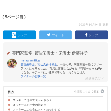
( 5ページ目 )
2023年10月04日 更新
シェア
ツイート
シェア
専門家監修 |
管理栄養士・栄養士 伊藤祥子
Instagram
Blog
管理栄養士
、
乳幼児食指導士
。一児の母。病院勤務を経てフリー
ランスになりました。 育児に奮闘しながらも『料理をもっと好き
になる』をテーマに、健康で幸せな「おうちごはん...
ライターの記事一覧
目次
ズッキーニは生で食べられる？
ズッキーニの生食の懸念点
ズッキーニは生食できる
ズッキーニを生で食べるメリット
ズッキーニの生食におすすめなレシピ
アク抜きは必要？
味は美味しい？
食中毒にならない？