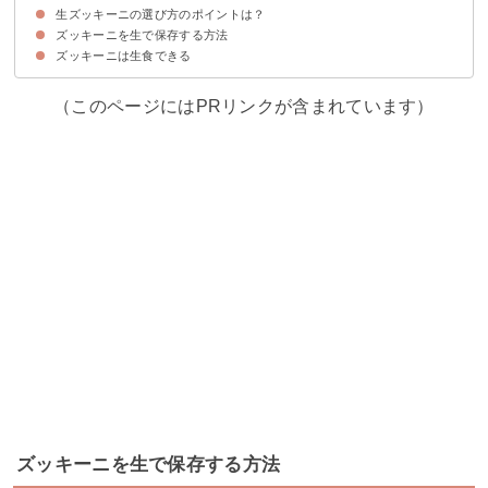
生ズッキーニの選び方のポイントは？
①ズッキーニとクルミのサラダ
②ズッキーニのエスニックサラダ
③サーモンとズッキーニのマリネ
④ズッキーニと紫蘇の梅肉マリネ
⑤ズッキーニとオレンジと帆立のカルパッチョ
⑥シーフードと夏野菜のタブレ
⑦鶏肉の彩りねぎソース
⑧イワシの夏野菜マリネ
⑨冷たい中華風和え麺
⑩手毬寿司
ズッキーニを生で保存する方法
ヘタの切り口が新しいもの
皮にハリ・ツヤがあるもの
太さが均一のもの
ズッキーニは生食できる
ズッキーニを丸ごと1本保存する場合
カットしたズッキーニを保存する場合
（このページにはPRリンクが含まれています）
ズッキーニを生で保存する方法