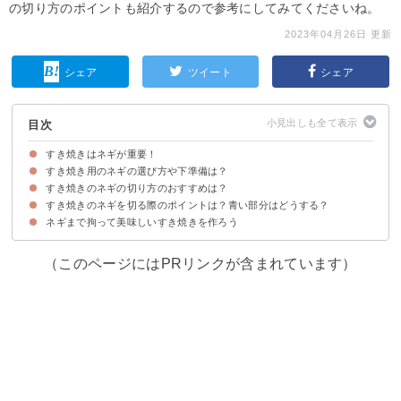
の切り方のポイントも紹介するので参考にしてみてくださいね。
2023年04月26日 更新
シェア
ツイート
シェア
目次
すき焼きはネギが重要！
すき焼き用のネギの選び方や下準備は？
すき焼きのネギの切り方のおすすめは？
新鮮なネギの特徴・選び方
ネギの洗い方のポイント
すき焼きのネギを切る際のポイントは？青い部分はどうする？
①斜め切り
②輪切り
③短冊切り
④千切り（白髪ねぎ）
ネギまで拘って美味しいすき焼きを作ろう
①ヌルヌルした成分がでても洗い流さない
②ネギの白い・青い部分で切り方を変えるのがおすすめ
（このページにはPRリンクが含まれています）