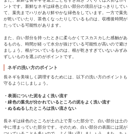
また、新鮮な長ネギを選ぶこともすき焼きづくりでは大切なポイ
ントです。新鮮なネギは緑色と白い部分の境目がはっきりしてい
て、葉先までハリがあり鮮やかな緑色をしています。一方で葉先
が乾いていたり、茶色くなったりしているものは、収穫後時間が
たっている可能性があります。
また、白い部分を持ったときに柔らかくてスカスカした感触があ
るものも、時間が経って水分が抜けている可能性が高いので避け
ましょう。根がついているものは、根が乾きすぎていないみずみ
ずしいものを選ぶのがポイントです。
ネギの洗い方のポイント
長ネギを美味しく調理するためには、以下の洗い方のポイントも
守るようにしましょう。
・表面についた泥をよく洗い流す
・緑色の葉先が分かれているところの泥をよく洗い流す
・ぬるぬるしたところは洗い流さない
長ネギは緑色のところが土の上で育った部分で、白い部分は土の
中に埋まっていた部分です。そのため、白い部分の表面には泥が
ついていることも多いので、よく洗い流しましょう。また、ちょ