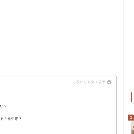
ない？
1
なる？食中毒？