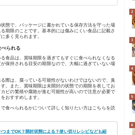
2
の状態で、パッケージに書かれている保存方法を守った場
れる期限のことです。基本的には傷みにくい食品に記載さ
どに多く見られます。
3
食べられる
いる食品は、賞味期限を過ぎてもすぐに食べられなくなる
質が保持される目安の期限なので、大幅に過ぎていない場
4
べる際は、腐っている可能性がないわけではないので、臭
ます。また、賞味期限は未開封の状態での期限を表してお
てカビの繁殖や腐敗が進む可能性が高いので注意が必要で
とをおすすめします。
5
まで食べられるかについて詳しく知りたい方はこちらを読
6
いつまでOK？開封状態による？使い切りレシピなども紹