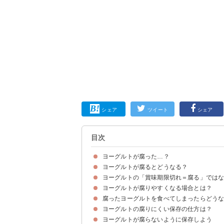
シェア
ツイート
シェア
目次
ヨーグルトが腐った…？
ヨーグルトが腐るとどうなる？
手作りのヨーグルトは腐りやすい
ヨーグルトの「賞味期限切れ＝腐る」では
①カビが生え変色している
②水分が多い
③味・臭いがいつもと違う
ヨーグルトが腐りやすくなる場合とは？
賞味期限の定義
賞味期限切れでも腐っていなければ食べられる
食べるのに抵抗がある場合の使い道
腐ったヨーグルトを食べてしまったらどう
①購入後に常温で放置
②容器から直接スプーンで食べる
ヨーグルトの腐りにくい保存の仕方は？
少量であれば基本問題はない
ヨーグルトが腐らないように保存しよう
①基本は冷蔵庫で保存する
②日持ちさせたい場合は冷凍する