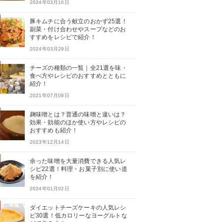
2024年03月16日
豚キムチに合う献立のおかず25選！
副菜・付け合わせやスープなどのお
すすめをレシピで紹介！
2024年03月29日
チーズの種類の一覧｜全21選を味・
食べ方やレシピのおすすめとともに
紹介！
2021年07月08日
麹味噌とは？普通の味噌と違いは？
効果・効能のほか使い方やレシピの
おすすめも紹介！
2023年12月14日
余った味噌を大量消費できる人気レ
シピ22選！料理・お菓子別に使い道
を紹介！
2024年01月02日
ダイエットチーズケーキの人気レシ
ピ30選！低カロリーなヨーグルトな