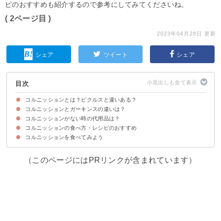
ピのおすすめも紹介するので参考にしてみてくださいね。
( 2ページ目 )
2023年04月28日 更新
シェア
ツイート
シェア
目次
コルニッションとは？ピクルスと違いある？
コルニッションとガーキンスの違いは？
コルニッションはヒラヤマ原産のきゅうりのピクルス
コルニッションがない時の代用品は？
違い①大きさ・見た目
違い②味わい・食感
コルニッションの食べ方・レシピのおすすめ
コルニッションを食べてみよう
①ポテトサラダ
②タルタルソース
③マリネ
（このページにはPRリンクが含まれています）