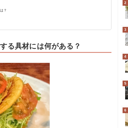
2
ソース・サラダ
材は？
！
3
する具材には何がある？
4
5
6