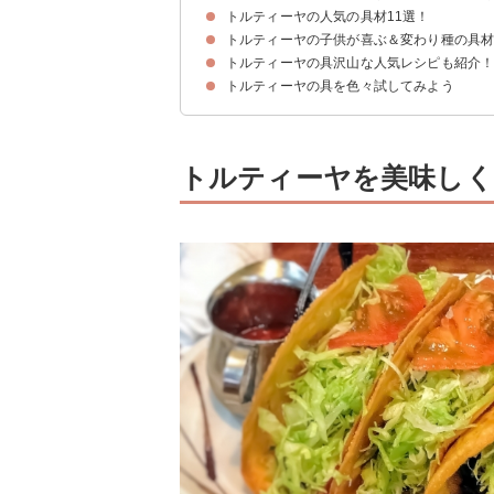
トルティーヤの人気の具材11選！
トルティーヤの定番具材はチリコンカン・サルサ
トルティーヤの子供が喜ぶ＆変わり種の具
①トマト
②ひき肉
③チーズ
④ハム
⑤アボカド
⑥たまねぎ
⑦鶏肉
⑧ベーコン
⑨レタス
⑩にんじん
⑪パプリカ
トルティーヤの具沢山な人気レシピも紹介
トルティーヤの子供が喜ぶ具材
トルティーヤの変わり種の具材
トルティーヤの具を色々試してみよう
①チリコンカントルティーヤ
②ラップサンド
③トルティーヤピザ
トルティーヤを美味しく