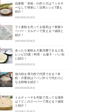
自家製「米粉」の作り方は？ミキサ
ーなしで簡単に！活用レシピ7選も
紹介！
2024年01月16日
ライ麦粉を売ってる場所は？業務ス
ーパー・カルディで買える？値段と
紹介！
2023年02月28日
余った小麦粉を大量消費できる人気
レシピ25選！料理・お菓子・パン別
に紹介！
2024年03月12日
強力粉を薄力粉で代用できる？米
粉・片栗粉は？パン作りで代わりに
なる粉物を紹介！
2023年09月29日
トルティーヤを市販で売ってる場所
は？どこのスーパーで買える？値段
と紹介！
2023年11月24日