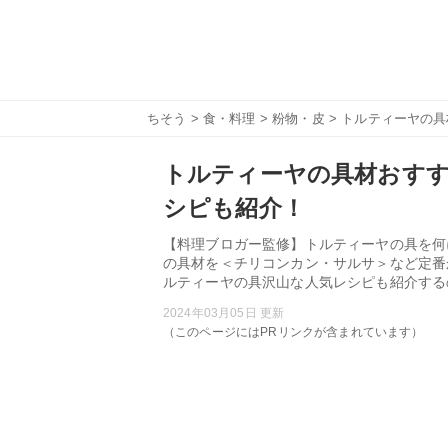
ちそう
>
食・料理
>
粉物・皮
> トルティーヤの
トルティーヤの具材おすす
シピも紹介！
【料理ブロガー監修】トルティーヤの具を何
の具材を＜チリコンカン・サルサ＞など定番
ルティーヤの具沢山な人気レシピも紹介する
2024年03月05日 更新
（このページにはPRリンクが含まれています）