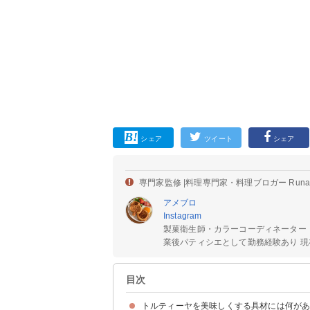
シェア
ツイート
シェア
専門家監修 |
料理専門家・料理ブロガー Run
アメブロ
Instagram
製菓衛生師・カラーコーディネーター
業後パティシエとして勤務経験あり 現在
目次
トルティーヤを美味しくする具材には何が