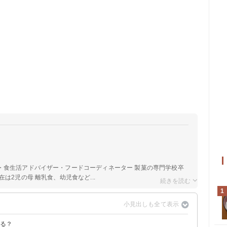
a
・食生活アドバイザー・フードコーディネーター 製菓の専門学校卒
は2児の母 離乳食、幼児食など...
1
ある？