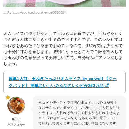
出典:
https://cookpad.com/recipe/5530304
オムライスに使う野菜として玉ねぎは定番ですが、玉ねぎをたく
さん使うと味に奥行きが出るのでおすすめです。このレシピでは
玉ねぎをあめ色になるまで炒めているので、卵の砂糖は少なめで
も十分に甘みを感じます。透明になったところでご飯を投入して
も玉ねぎの食感が残って美味しいので、自分好みにアレンジしま
しょう。
簡単1人前、玉ねぎたっぷりオムライス by carwell 【クッ
クパッド】 簡単おいしいみんなのレシピが352万品
玉ねぎを使うことで甘味が出ます。 お野菜が苦手
なお子さんでも細かくみじん切りにして大好きなオ
ムライスに入れれば食べてくれるかもしれませんよ
＾＾ 玉ねぎのみじん切りを炒める前に電子レンジ
Runa
で加熱しておくとすぐに火が通り時短になります。
料理ブロガー