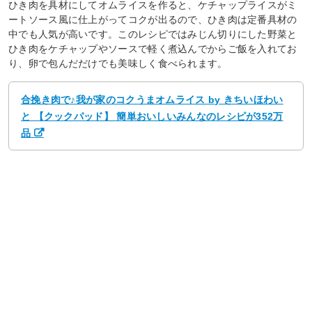
ひき肉を具材にしてオムライスを作ると、ケチャップライスがミ
ートソース風に仕上がってコクが出るので、ひき肉は定番具材の
中でも人気が高いです。このレシピではみじん切りにした野菜と
ひき肉をケチャップやソースで軽く煮込んでからご飯を入れてお
り、卵で包んだだけでも美味しく食べられます。
合挽き肉で♪我が家のコクうまオムライス by きちいほわい
と 【クックパッド】 簡単おいしいみんなのレシピが352万
品