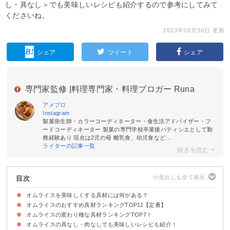
し・具なし＞でも美味しいレシピも紹介するので参考にしてみて
くださいね。
2023年09月30日 更新
シェア
ツイート
シェア
専門家監修 |
料理専門家・料理ブロガー Runa
アメブロ
Instagram
製菓衛生師・カラーコーディネーター・食生活アドバイザー・フ
ードコーディネーター 製菓の専門学校卒業後パティシエとして勤
務経験あり 現在は2児の母 離乳食、幼児食など...
ライターの記事一覧
目次
オムライスを美味しくする具材には何がある？
オムライスのおすすめ具材ランキングTOP11【定番】
オムライスの変わり種な具材ランキングTOP7！
①ひき肉
②玉ねぎ
③ウインナー
オムライスの具なし・肉なしでも美味しいレシピも紹介！
①コーン
②エビ
③明太子