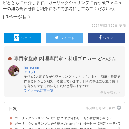
ピとともに紹介します。ガーリックシュリンプに合う献立メニュ
ーの組み合わせ例も紹介するので参考にしてみてくださいね。
( 3ページ目 )
2024年03月29日 更新
シェア
ツイート
シェア
専門家監修 |
料理専門家・料理ブロガー どめさん
Instagram
アメブロ
子供を2人育てながらワーキングママをしています。簡単・時短で
作れるレシピを研究、考案しています。日々の料理に役立つ情報
を分かりやすくお伝えしたいと思いますので、...
ライターの記事一覧
目次
ガーリックシュリンプの献立は？付け合わせ・おかずは何が合う？
ガーリックシュリンプに合う献立のおかず・付け合わせ【副菜・サラダ】
ガーリックシュリンプに合う献立のおかず・付け合わせ【汁物・スープ】
①ポテトサラダ
②マカロニサラダ
③野菜サラダ
④ピクルス
⑤小松菜和え
⑥にんじんとごぼうのきんぴら
⑦カプレーゼ
⑧切り昆布の煮物
⑨ナムル