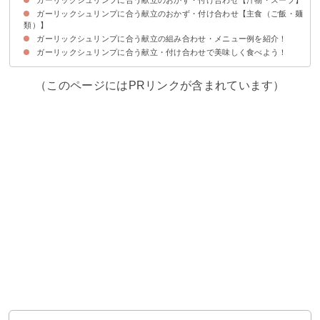
ガーリックシュリンプに合う献立のおかず・付け合わせ【主食（ご飯・麺
①ビシソワーズ
②コーンポタージュ
③コンソメスープ
④わかめスープ
⑤卵スープ
⑥味噌汁
⑦酸辣湯スープ
⑧シチュー
類）】
ガーリックシュリンプに合う献立の組み合わせ・メニュー例を紹介！
①ご飯
②混ぜご飯おにぎり
③バターロール
④バゲット
⑤パスタ
⑥グラタン
⑦ドリア
⑧ピザ
ガーリックシュリンプに合う献立・付け合わせで美味しく食べよう！
献立メニュー例①
献立メニュー例②
献立メニュー例③
（このページにはPRリンクが含まれています）