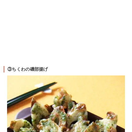
③ちくわの磯部揚げ