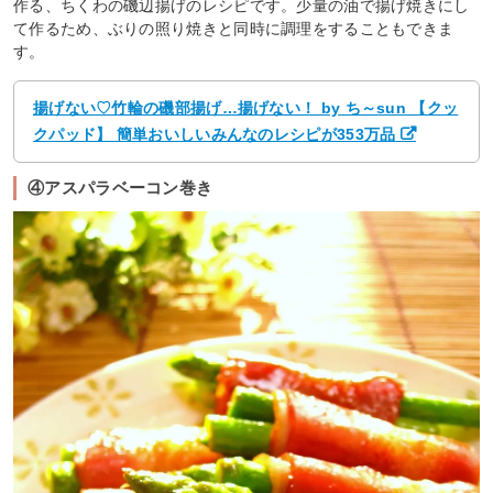
作る、ちくわの磯辺揚げのレシピです。少量の油で揚げ焼きにし
て作るため、ぶりの照り焼きと同時に調理をすることもできま
す。
揚げない♡竹輪の磯部揚げ…揚げない！ by ち～sun 【クッ
クパッド】 簡単おいしいみんなのレシピが353万品
④アスパラベーコン巻き