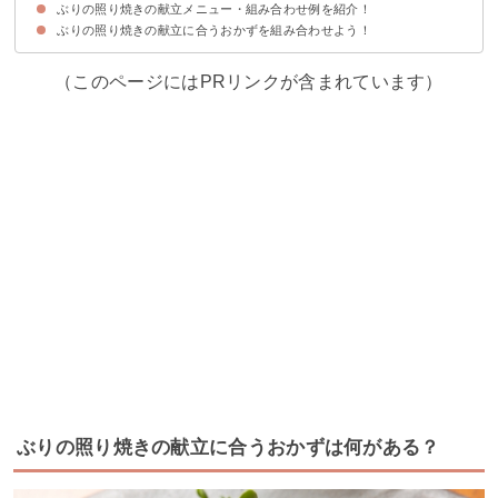
ぶりの照り焼きの献立メニュー・組み合わせ例を紹介！
①豚汁
②肉団子のスープ
③けんちん汁
④水餃子のスープ
⑤かきたま汁
ぶりの照り焼きの献立に合うおかずを組み合わせよう！
献立メニュー①
献立メニュー②
献立メニュー③
（このページにはPRリンクが含まれています）
ぶりの照り焼きの献立に合うおかずは何がある？