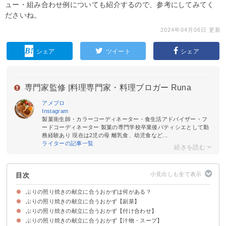
ュー・組み合わせ例についても紹介するので、参考にしてみてく
ださいね。
2024年04月06日 更新
シェア
ツイート
シェア
専門家監修 |
料理専門家・料理ブロガー Runa
アメブロ
Instagram
製菓衛生師・カラーコーディネーター・食生活アドバイザー・フ
ードコーディネーター 製菓の専門学校卒業後パティシエとして勤
務経験あり 現在は2児の母 離乳食、幼児食など...
ライターの記事一覧
目次
ぶりの照り焼きの献立に合うおかずは何がある？
ぶりの照り焼きの献立に合うおかず【副菜】
ぶりの照り焼きの献立に合うおかず【付け合わせ】
①ささみの大葉チーズ焼き
②豚しゃぶサラダ
③ちくわの磯部揚げ
④アスパラベーコン巻き
⑤揚げ出し豆腐
⑥鶏ひき肉と豆腐のつくね
ぶりの照り焼きの献立に合うおかず【汁物・スープ】
①ほうれん草のおひたし
②焼きねぎ
③キャベツとわかめのナムル風サラダ
④なすの焼き浸し
⑤小松菜の胡麻和え
⑥大根もち
⑦ピーマンのツナ和え
⑧ベイクドポテト
⑨コールスローサラダ
⑩みょうがの甘酢漬け
⑪ひじきの煮物
⑫もやしのナムル
⑬長芋ときゅうりの梅ポン酢サラダ
⑭アボカドのポン酢漬け