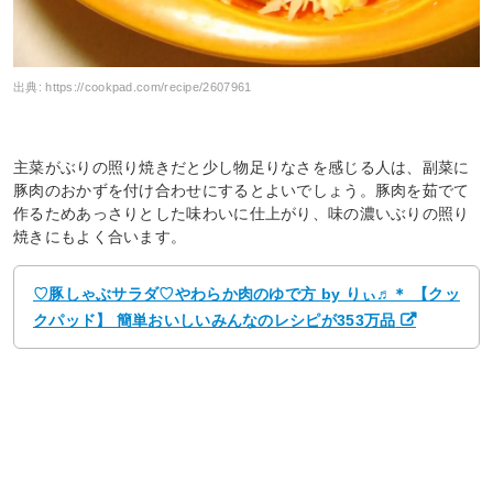
出典:
https://cookpad.com/recipe/2607961
主菜がぶりの照り焼きだと少し物足りなさを感じる人は、副菜に
豚肉のおかずを付け合わせにするとよいでしょう。豚肉を茹でて
作るためあっさりとした味わいに仕上がり、味の濃いぶりの照り
焼きにもよく合います。
♡豚しゃぶサラダ♡やわらか肉のゆで方 by りぃ♬＊ 【クッ
クパッド】 簡単おいしいみんなのレシピが353万品