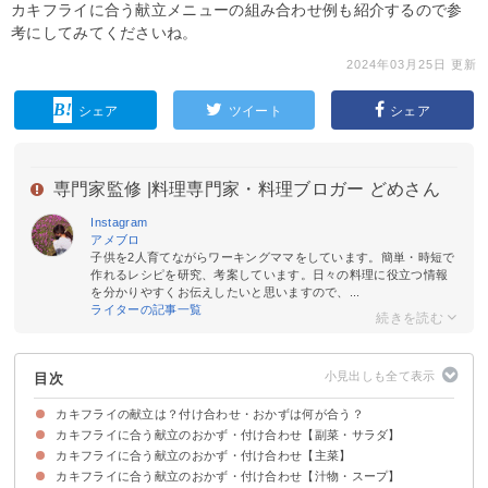
カキフライに合う献立メニューの組み合わせ例も紹介するので参
考にしてみてくださいね。
2024年03月25日 更新
シェア
ツイート
シェア
専門家監修 |
料理専門家・料理ブロガー どめさん
Instagram
アメブロ
子供を2人育てながらワーキングママをしています。簡単・時短で
作れるレシピを研究、考案しています。日々の料理に役立つ情報
を分かりやすくお伝えしたいと思いますので、...
ライターの記事一覧
目次
カキフライの献立は？付け合わせ・おかずは何が合う？
カキフライに合う献立のおかず・付け合わせ【副菜・サラダ】
カキフライに合う献立のおかず・付け合わせ【主菜】
①セロリのごま油と塩昆布和え
②かぶときゅうりの塩昆布サラダ
③ブロッコリーと卵のサラダ
④きんぴらごぼう
カキフライに合う献立のおかず・付け合わせ【汁物・スープ】
①手羽元でピリ辛チキン
②エビフライ
③スペイン風オムレツ