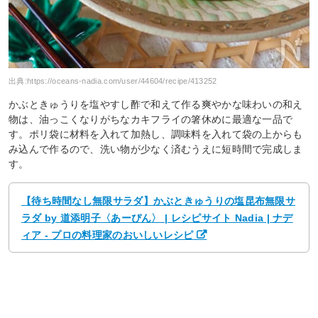
出典:
https://oceans-nadia.com/user/44604/recipe/413252
かぶときゅうりを塩やすし酢で和えて作る爽やかな味わいの和え
物は、油っこくなりがちなカキフライの箸休めに最適な一品で
す。ポリ袋に材料を入れて加熱し、調味料を入れて袋の上からも
み込んで作るので、洗い物が少なく済むうえに短時間で完成しま
す。
【待ち時間なし無限サラダ】かぶときゅうりの塩昆布無限サ
ラダ by 道添明子〈あーぴん〉 | レシピサイト Nadia | ナデ
ィア - プロの料理家のおいしいレシピ