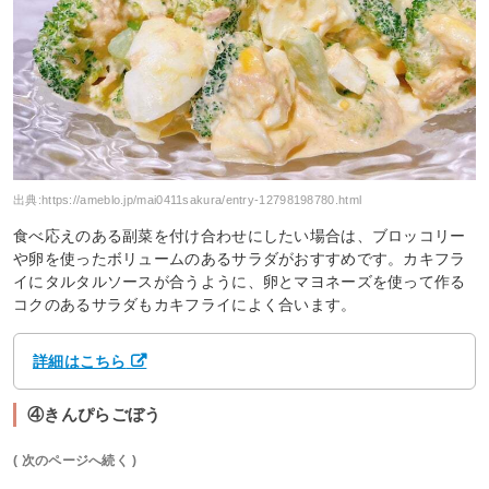
出典:
https://ameblo.jp/mai0411sakura/entry-12798198780.html
食べ応えのある副菜を付け合わせにしたい場合は、ブロッコリー
や卵を使ったボリュームのあるサラダがおすすめです。カキフラ
イにタルタルソースが合うように、卵とマヨネーズを使って作る
コクのあるサラダもカキフライによく合います。
詳細はこちら
④きんぴらごぼう
( 次のページへ続く )