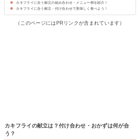
カキフライに合う献立の組み合わせ・メニュー例を紹介！
①わかめとなめこの味噌汁
②かきたま汁
③ミネストローネ
④ポトフ
カキフライに合う献立・付け合わせで美味しく食べよう！
献立メニュー例①
献立メニュー例②
献立メニュー例③
（このページにはPRリンクが含まれています）
カキフライの献立は？付け合わせ・おかずは何が合
う？