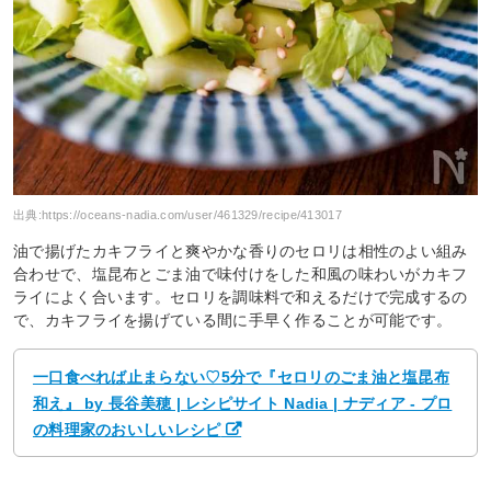
出典:
https://oceans-nadia.com/user/461329/recipe/413017
油で揚げたカキフライと爽やかな香りのセロリは相性のよい組み
合わせで、塩昆布とごま油で味付けをした和風の味わいがカキフ
ライによく合います。セロリを調味料で和えるだけで完成するの
で、カキフライを揚げている間に手早く作ることが可能です。
一口食べれば止まらない♡5分で『セロリのごま油と塩昆布
和え』 by 長谷美穂 | レシピサイト Nadia | ナディア - プロ
の料理家のおいしいレシピ