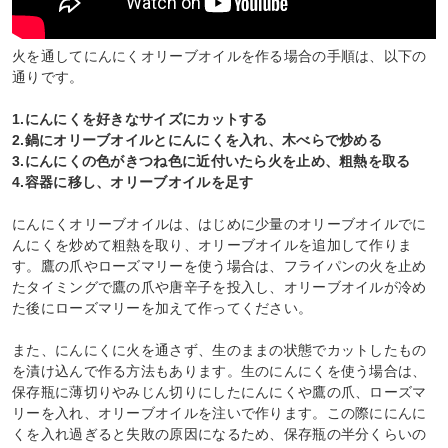
火を通してにんにくオリーブオイルを作る場合の手順は、以下の
通りです。
1.にんにくを好きなサイズにカットする
2.鍋にオリーブオイルとにんにくを入れ、木べらで炒める
3.にんにくの色がきつね色に近付いたら火を止め、粗熱を取る
4.容器に移し、オリーブオイルを足す
にんにくオリーブオイルは、はじめに少量のオリーブオイルでに
んにくを炒めて粗熱を取り、オリーブオイルを追加して作りま
す。鷹の爪やローズマリーを使う場合は、フライパンの火を止め
たタイミングで鷹の爪や唐辛子を投入し、オリーブオイルが冷め
た後にローズマリーを加えて作ってください。
また、にんにくに火を通さず、生のままの状態でカットしたもの
を漬け込んで作る方法もあります。生のにんにくを使う場合は、
保存瓶に薄切りやみじん切りにしたにんにくや鷹の爪、ローズマ
リーを入れ、オリーブオイルを注いで作ります。この際ににんに
くを入れ過ぎると失敗の原因になるため、保存瓶の半分くらいの