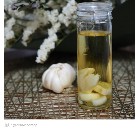
出典:
@erilowfodmap