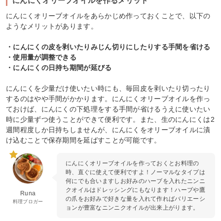
にんにくオリーブオイルを作るメリット
にんにくオリーブオイルをあらかじめ作っておくことで、以下の
ようなメリットがあります。
・にんにくの皮を剥いたりみじん切りにしたりする手間を省ける
・使用量が調整できる
・にんにくの日持ち期間が延びる
にんにくを少量だけ使いたい時にも、毎回皮を剥いたり切ったり
するのはやや手間がかかります。にんにくオリーブオイルを作っ
ておけば、にんにくの下処理をする手間が省けるうえに使いたい
時に少量ずつ使うことができて便利です。また、生のにんにくは2
週間程度しか日持ちしませんが、にんにくをオリーブオイルに漬
け込むことで保存期間を延ばすことが可能です。
にんにくオリーブオイルを作っておくとお料理の
時、直ぐに使えて便利ですよ！ノーマルなタイプは
何にでも合いますしお好みのハーブを入れたニンニ
クオイルはドレッシングにもなります！ハーブや鷹
Runa
の爪をお好みで好きな量を入れて作ればバリエーシ
料理ブロガー
ョンが豊富なニンニクオイルが出来上がります。