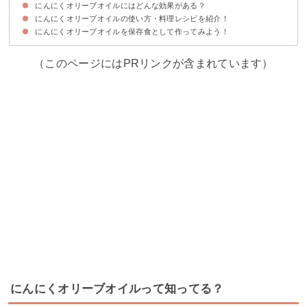
にんにくオリーブオイルにはどんな効果がある？
にんにくオリーブオイルは冷蔵庫で半年程度もつ
にんにくオリーブオイルの使い方・料理レシピを紹介！
①血流をよくする効果がある
②抗菌・抗ウイルス作用がある
にんにくオリーブオイルを保存食として作ってみよう！
①ホタテときのこのパスタ
②ブロッコリーとジャガイモのガーリックオイル炒め
③イワシのにんにくオリーブオイル炒め
（このページにはPRリンクが含まれています）
にんにくオリーブオイルって知ってる？