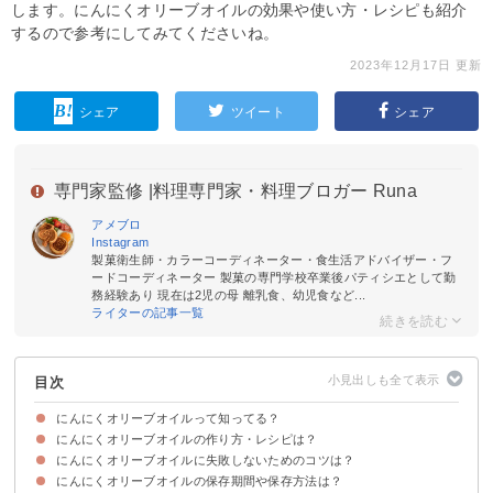
します。にんにくオリーブオイルの効果や使い方・レシピも紹介
するので参考にしてみてくださいね。
2023年12月17日 更新
シェア
ツイート
シェア
専門家監修 |
料理専門家・料理ブロガー Runa
アメブロ
Instagram
製菓衛生師・カラーコーディネーター・食生活アドバイザー・フ
ードコーディネーター 製菓の専門学校卒業後パティシエとして勤
務経験あり 現在は2児の母 離乳食、幼児食など...
ライターの記事一覧
目次
にんにくオリーブオイルって知ってる？
にんにくオリーブオイルの作り方・レシピは？
にんにくオリーブオイルを作るメリット
にんにくオリーブオイルに失敗しないためのコツは？
にんにくオリーブオイルの材料
にんにくオリーブオイルの作り方・手順
にんにくオリーブオイルの保存期間や保存方法は？
①保存瓶は煮沸消毒しておく
②にんにくがオリーブオイルから出ないようにする
③最初の1週間〜10日は蓋を緩めに閉める