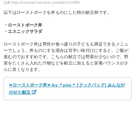
出典:
https://cookpad.com/user_kondates/141868
以下はローストポークを丼ものにした時の献立例です。
・ローストポーク丼
・エスニックサラダ
ローストポーク丼は男性や食べ盛りの子どもも満足できるメニュ
ーでしょう。丼ものにする場合は甘辛い味付けにすると、ご飯が
進むのでおすすめです。こちらの献立では野菜が少ないので、野
菜をたくさん入れた汁物などを献立に加えると栄養バランスがさ
らに良くなります。
❧ローストポーク丼❧ by ＊piro＊ [クックパッド] みんなが
のせた献立