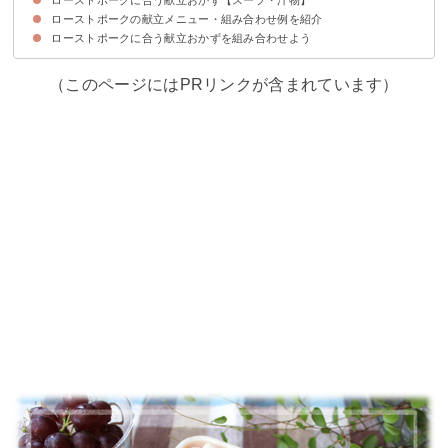
ローストポークの献立メニュー・組み合わせ例を紹介
①コーンスープ
②ミネストローネ
③味噌汁
ローストポークに合う献立おかずを組み合わせよう
献立メニュー①
献立メニュー②
献立メニュー③
献立メニュー④
献立メニュー⑤
（このページにはPRリンクが含まれています）