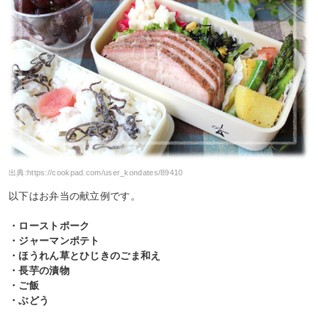
出典:
https://cookpad.com/user_kondates/89410
以下はお弁当の献立例です。
・ローストポーク
・ジャーマンポテト
・ほうれん草とひじきのごま和え
・長芋の漬物
・ご飯
・ぶどう