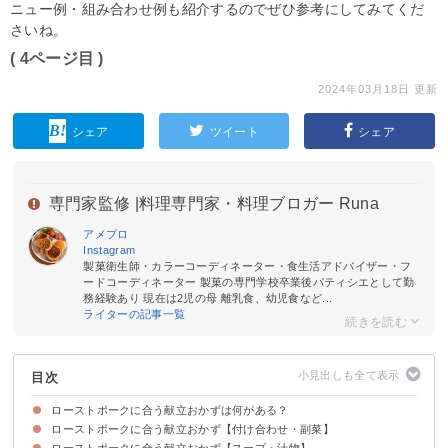
ニュー例・組み合わせ例も紹介するのでぜひ参考にしてみてくだ
さいね。
( 4ページ目 )
2024年03月18日 更新
シェア
ツイート
シェア
専門家監修 |
料理専門家・料理ブロガー Runa
アメブロ
Instagram
製菓衛生師・カラーコーディネーター・食生活アドバイザー・フ
ードコーディネーター 製菓の専門学校卒業後パティシエとして勤
務経験あり 現在は2児の母 離乳食、幼児食など...
ライターの記事一覧
目次
ローストポークに合う献立おかずは何がある？
ローストポークに合う献立おかず【付け合わせ・副菜】
ローストポークに合う献立おかず【スープ・汁物】
①マッシュポテト
②キャベツのザワークラウト
③ラタトゥイユ
④アスパラのソテー
⑤ごぼうサラダ
⑥グラタン