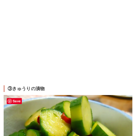
③きゅうりの漬物
Save