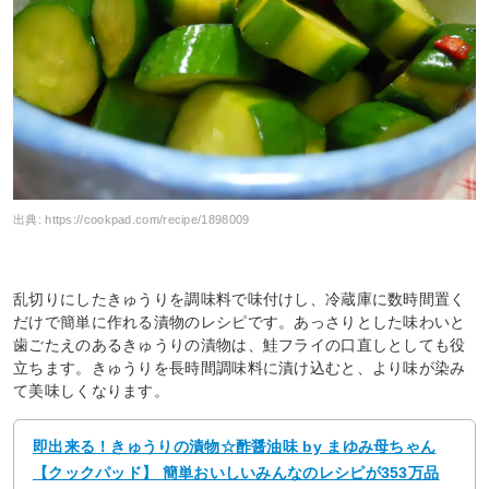
出典:
https://cookpad.com/recipe/1898009
乱切りにしたきゅうりを調味料で味付けし、冷蔵庫に数時間置く
だけで簡単に作れる漬物のレシピです。あっさりとした味わいと
歯ごたえのあるきゅうりの漬物は、鮭フライの口直しとしても役
立ちます。きゅうりを長時間調味料に漬け込むと、より味が染み
て美味しくなります。
即出来る！きゅうりの漬物☆酢醤油味 by まゆみ母ちゃん
【クックパッド】 簡単おいしいみんなのレシピが353万品