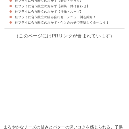
鮭フライに合う献立のおかず【野菜・サラダ】
鮭フライに合う献立のおかず【副菜・付け合わせ】
①キャベツと鶏ささみのサラダ
②大根とほうれん草のサラダ
鮭フライに合う献立のおかず【汁物・スープ】
①マカロニグラタン
②大根とかぼちゃの煮物
③きゅうりの漬物
鮭フライに合う献立の組み合わせ・メニュー例を紹介！
①豆腐とわかめの味噌汁
②野菜のコンソメスープ
鮭フライに合う献立のおかず・付け合わせで美味しく食べよう！
献立メニュー例①
献立メニュー例②
（このページにはPRリンクが含まれています）
まろやかなチーズの甘みとバターの深いコクを感じられる、子供