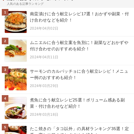
人気のある記事ランキング
1
南蛮漬けに合う献立レシピ17選！おかずや副菜・付
け合わせなどを紹介！
2024年04月02日
2
ムニエルに合う献立案を魚別に！副菜などおかずや
付け合わせのおすすめを紹介！
2024年04月11日
3
サーモンのカルパッチョに合う献立レシピ！メニュ
ー例のおすすめも紹介！
2024年03月29日
4
煮魚に合う献立レシピ25選！ボリューム感ある副
菜・付け合わせなど紹介！
2024年03月18日
5
たこ焼きの「タコ以外」の具材ランキング35選！定