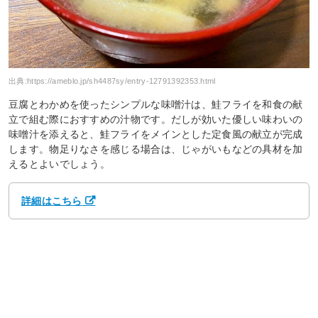
出典:
https://ameblo.jp/sh4487sy/entry-12791392353.html
豆腐とわかめを使ったシンプルな味噌汁は、鮭フライを和食の献
立で組む際におすすめの汁物です。だしが効いた優しい味わいの
味噌汁を添えると、鮭フライをメインとした定食風の献立が完成
します。物足りなさを感じる場合は、じゃがいもなどの具材を加
えるとよいでしょう。
詳細はこちら