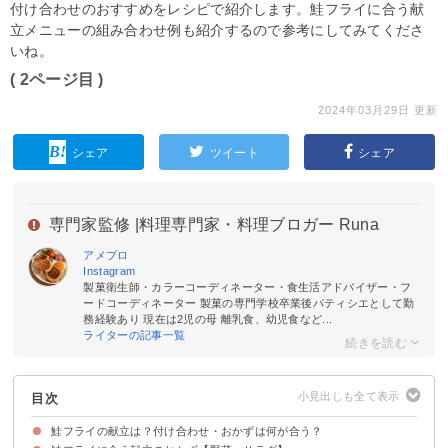
付け合わせのおすすめをレシピで紹介します。鮭フライに合う献
立メニューの組み合わせ例も紹介するので参考にしてみてくださ
いね。
( 2ページ目 )
2024年03月29日 更新
シェア
ツイート
シェア
専門家監修 |
料理専門家・料理ブロガー Runa
アメブロ
Instagram
製菓衛生師・カラーコーディネーター・食生活アドバイザー・フ
ードコーディネーター 製菓の専門学校卒業後パティシエとして勤
務経験あり 現在は2児の母 離乳食、幼児食など...
ライターの記事一覧
目次
鮭フライの献立は？付け合わせ・おかずは何が合う？