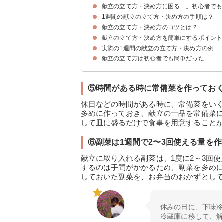
献立の立て方・決め方に困る…。初心者で
1週間の献立の立て方・決め方の手順は？
献立の立て方の基本は一汁三菜
献立の立て方・決め方のコツとは？
①冷蔵庫で余っている食材を確認する
②1週間分の食材をまとめて買う
③献立の案を7つ出していく
献立の立て方・決め方を簡単にするポイン
①まずは主菜から考える
②主菜と副菜の栄養バランスを考慮する
③献立の1週間のパターンを前もって決めておく
④腐りやすいものを早めに使う
⑤味付け・ジャンル・調理法の被りに気をつける
実際の1週間の献立の立て方・決め方の例
①定番の料理を複数持つ
②献立は状況に応じて変える
③料理に時間をかけすぎない
④アプリなどを使って参考にする
⑤時間がある時に常備菜を作っておく
⑥副菜は1週間で2〜3回使える量を作る
献立の立て方は初心者でも簡単だった
1日目の献立
2日目の献立
3日目の献立
4日目の献立
5日目の献立
6日目の献立
7日目の献立
⑤時間がある時に常備菜を作ってお
休日などの時間がある時に、常備菜をい
多めに作っておき、献立の一品を常備菜
して皿に盛るだけで食事を用意すること
⑥副菜は1週間で2〜3回使える量を作
献立に取り入れる副菜は、1度に2～3回
するのは手間がかかるため、副菜を多め
しておいた副菜を、お弁当のおかずとし
休みの日に、下味
冷蔵庫に移して、