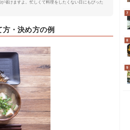
間が省けますよ。忙しくて料理をしたくない日にもぴった
7
て方・決め方の例
8
9