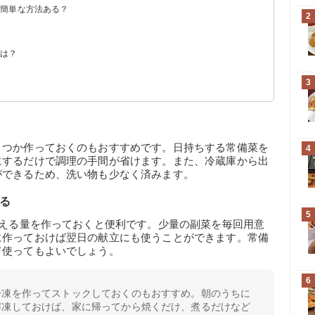
も簡単な方法ある？
2
トは？
3
く
くつか作っておくのもおすすめです。日持ちする常備菜を
4
にするだけで調理の手間が省けます。また、冷蔵庫から出
ができるため、洗い物も少なく済みます。
る
5
使える量を作っておくと便利です。少量の副菜を毎回用意
に作っておけば翌日の献立にも使うことができます。常備
て使ってもよいでしょう。
6
冷凍を作ってストックしておくのもおすすめ。朝のうちに
解凍しておけば、家に帰ってから焼くだけ、煮るだけなど