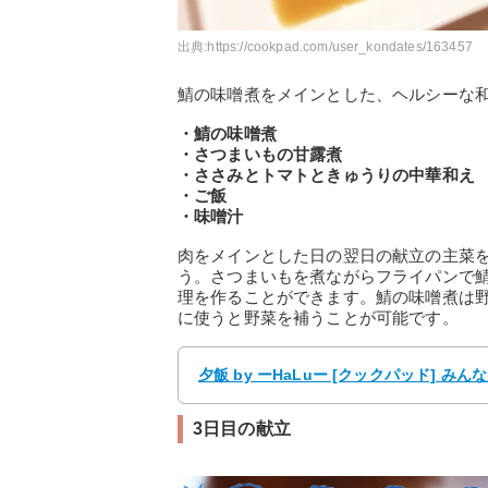
出典:
https://cookpad.com/user_kondates/163457
鯖の味噌煮をメインとした、ヘルシーな
・鯖の味噌煮
・さつまいもの甘露煮
・ささみとトマトときゅうりの中華和え
・ご飯
・味噌汁
肉をメインとした日の翌日の献立の主菜
う。さつまいもを煮ながらフライパンで
理を作ることができます。鯖の味噌煮は
に使うと野菜を補うことが可能です。
夕飯 by ーHaLuー [クックパッド] み
3日目の献立