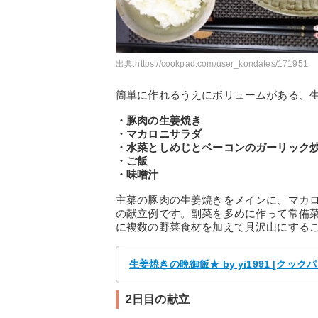
出典:
https://cookpad.com/user_kondates/171951
簡単に作れるうえにボリュームがある、
・豚肉の生姜焼き
・マカロニサラダ
・水菜としめじとベーコンのガーリック
・ご飯
・味噌汁
主菜の豚肉の生姜焼きをメインに、マカ
の献立例です。副菜を多めに作って常備
に複数の野菜食材を加えて具沢山にする
生姜焼きの晩御飯★ by yi1991 [クッ
2日目の献立