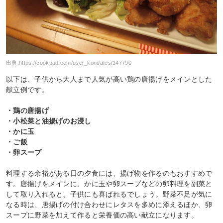
出典:
https://cookpad.com/user_kondates/147790
以下は、子供から大人まで人気が高い鶏の唐揚げをメインとした
献立例です。
・鶏の唐揚げ
・小松菜と油揚げのお浸し
・かに玉
・ご飯
・卵スープ
料理する余裕がある日の夕食には、揚げ物を作るのもおすすめで
す。唐揚げをメインに、かに玉や卵スープなどの卵料理を副菜と
して取り入れると、子供にも喜ばれるでしょう。野菜不足が気に
なる時は、唐揚げの付け合わせにレタスを多めに添えるほか、卵
スープに野菜を加えて作ると栄養価の高い献立になります。