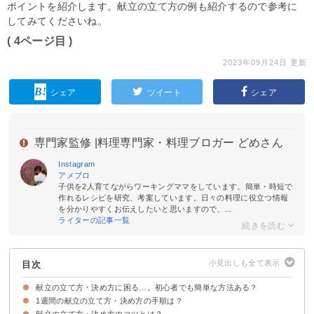
ポイントを紹介します。献立の立て方の例も紹介するので参考に
してみてくださいね。
( 4ページ目 )
2023年09月24日 更新
シェア
ツイート
シェア
専門家監修 |
料理専門家・料理ブロガー どめさん
Instagram
アメブロ
子供を2人育てながらワーキングママをしています。簡単・時短で
作れるレシピを研究、考案しています。日々の料理に役立つ情報
を分かりやすくお伝えしたいと思いますので、...
ライターの記事一覧
目次
献立の立て方・決め方に困る…。初心者でも簡単な方法ある？
1週間の献立の立て方・決め方の手順は？
献立の立て方の基本は一汁三菜
献立の立て方・決め方のコツとは？
①冷蔵庫で余っている食材を確認する
②1週間分の食材をまとめて買う
③献立の案を7つ出していく