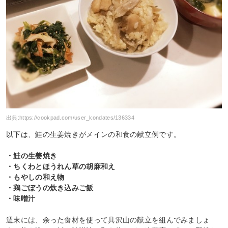
出典:
https://cookpad.com/user_kondates/136334
以下は、鮭の生姜焼きがメインの和食の献立例です。
・鮭の生姜焼き
・ちくわとほうれん草の胡麻和え
・もやしの和え物
・鶏ごぼうの炊き込みご飯
・味噌汁
週末には、余った食材を使って具沢山の献立を組んでみましょ