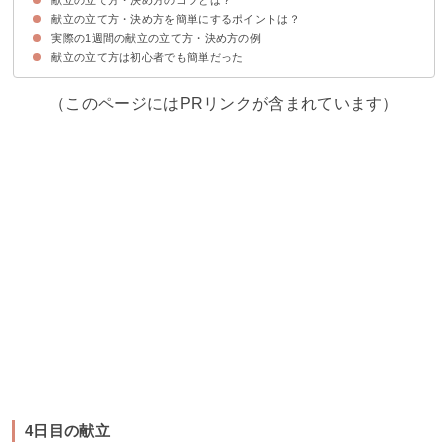
献立の立て方・決め方を簡単にするポイントは？
①まずは主菜から考える
②主菜と副菜の栄養バランスを考慮する
③献立の1週間のパターンを前もって決めておく
④腐りやすいものを早めに使う
⑤味付け・ジャンル・調理法の被りに気をつける
実際の1週間の献立の立て方・決め方の例
①定番の料理を複数持つ
②献立は状況に応じて変える
③料理に時間をかけすぎない
④アプリなどを使って参考にする
⑤時間がある時に常備菜を作っておく
⑥副菜は1週間で2〜3回使える量を作る
献立の立て方は初心者でも簡単だった
1日目の献立
2日目の献立
3日目の献立
4日目の献立
5日目の献立
6日目の献立
7日目の献立
（このページにはPRリンクが含まれています）
4日目の献立