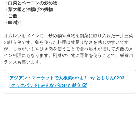
・白菜とベーコンの炒め物
・葉大根と油揚げの煮物
・ご飯
・味噌汁
オムレツをメインに、炒め物や煮物を副菜に取り入れた一汁三菜
の献立例です。卵を使った料理は物足りなさを感じやすいです
が、じゃがいもやひき肉を使うことで食べ応えが増して夕飯のメ
イン料理にもなります。副菜や汁物に野菜を使うことで、栄養バ
ランスも整います。
アジアン・マーケットで大根菜getよ！ by ともりん0203
[クックパッド] みんながのせた献立