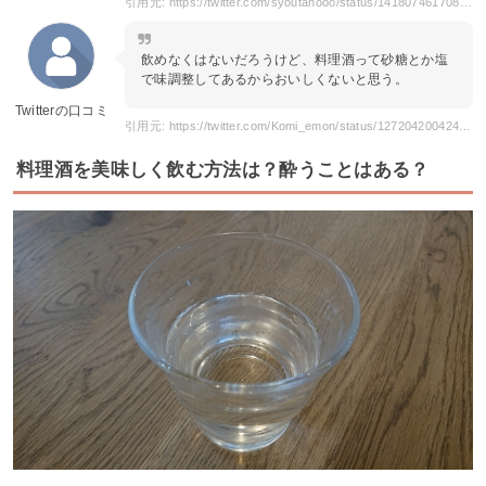
引用元: https://twitter.com/syoutahooo/status/1418074617080475650?s=20
飲めなくはないだろうけど、料理酒って砂糖とか塩
で味調整してあるからおいしくないと思う。
Twitterの口コミ
引用元: https://twitter.com/Komi_emon/status/1272042004243836928?s=20
料理酒を美味しく飲む方法は？酔うことはある？