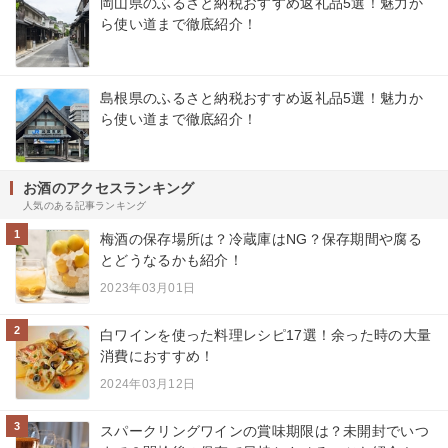
岡山県のふるさと納税おすすめ返礼品5選！魅力か
ら使い道まで徹底紹介！
島根県のふるさと納税おすすめ返礼品5選！魅力か
ら使い道まで徹底紹介！
お酒のアクセスランキング
人気のある記事ランキング
1
梅酒の保存場所は？冷蔵庫はNG？保存期間や腐る
とどうなるかも紹介！
2023年03月01日
2
白ワインを使った料理レシピ17選！余った時の大量
消費におすすめ！
2024年03月12日
3
スパークリングワインの賞味期限は？未開封でいつ