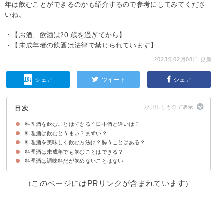
年は飲むことができるのかも紹介するので参考にしてみてくださ
いね。
・【お酒、飲酒は20 歳を過ぎてから】
・【未成年者の飲酒は法律で禁じられています】
2023年02月08日 更新
シェア
ツイート
シェア
目次
料理酒を飲むことはできる？日本酒と違いは？
料理酒は飲むとうまい？まずい？
料理酒と日本酒の違いを知っておこう
料理酒は飲むこと自体はできる
料理酒を美味しく飲む方法は？酔うことはある？
料理酒をそのまま飲んでも美味しくない
料理酒は未成年でも飲むことはできる？
①他の飲み物で割って飲む
②比較的飲みやすく作られた料理酒を選ぶ
③料理酒でも酔うことは可能
料理酒は調味料だが飲めないことはない
料理酒を未成年が飲むことはNGだが料理に使う分はOK
（このページにはPRリンクが含まれています）