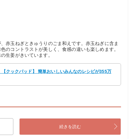
が、赤玉ねぎときゅうりのごま和えです。赤玉ねぎに含ま
緑色のコントラストが美しく、食感の違いも楽しめます。
味の生姜がきいています。
マ 【クックパッド】 簡単おいしいみんなのレシピが355万
続きを読む