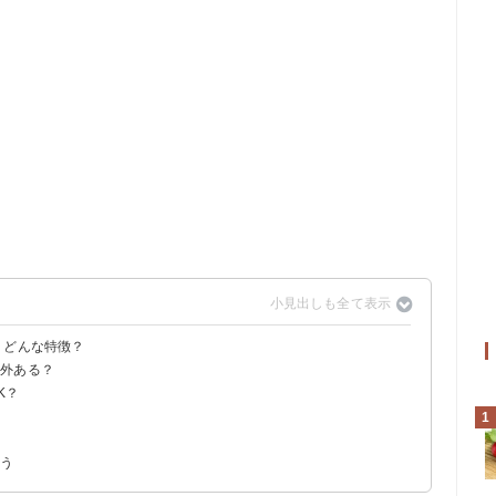
？どんな特徴？
以外ある？
K？
1
よう