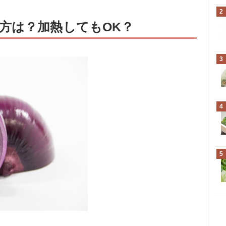
2
方は？加熱してもOK？
3
4
5