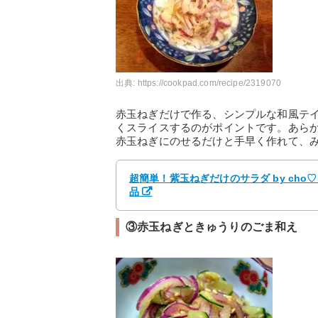
出典:
https://cookpad.com/recipe/2319070
赤玉ねぎだけで作る、シンプルな和風テ
くスライスするのがポイントです。あら
赤玉ねぎにのせるだけと手早く作れて、
超簡単！紫玉ねぎだけのサラダ by cho
品
③赤玉ねぎときゅうりのごま和え