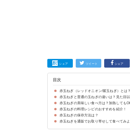
シェア
ツイート
シェア
目次
赤玉ねぎ（レッドオニオン/紫玉ねぎ）とは
赤玉ねぎと普通の玉ねぎの違いは？見た目
赤玉ねぎの見た目・味わいの特徴
赤玉ねぎの旬・収穫時期や産地
赤玉ねぎの品種
赤玉ねぎの美味しい食べ方は？加熱してもO
①赤玉ねぎは栄養素「アントシアニン」が豊富
②水分量が多い
③辛味が控えめ
赤玉ねぎの料理レシピのおすすめを紹介！
赤玉ねぎは加熱より生食向き
赤玉ねぎの保存方法は？
①赤玉ねぎの甘酢漬け
②赤玉ねぎのサラダ
③赤玉ねぎときゅうりのごま和え
赤玉ねぎを通販でお取り寄せして食べてみ