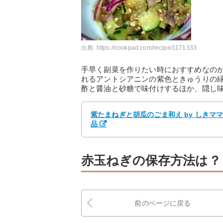
出典:
https://cookpad.com/recipe/1171333
手早く副菜を作りたい時におすすめなの
れるアントシアニンの紫色ときゅうりの
酢と醤油と砂糖で味付けするほか、隠し
紫たまねぎと胡瓜のごま和え by しきマ
品
赤玉ねぎの保存方法は？
前のページに戻る