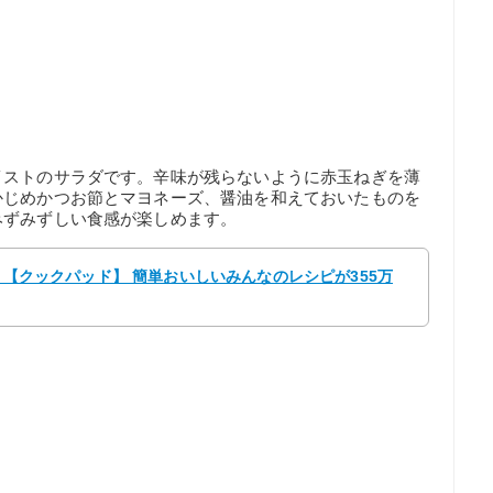
イストのサラダです。辛味が残らないように赤玉ねぎを薄
かじめかつお節とマヨネーズ、醤油を和えておいたものを
みずみずしい食感が楽しめます。
♡ 【クックパッド】 簡単おいしいみんなのレシピが355万