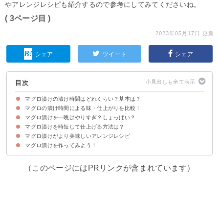
やアレンジレシピも紹介するので参考にしてみてくださいね。
( 3ページ目 )
2023年05月17日 更新
シェア
ツイート
シェア
目次
マグロ漬けの漬け時間はどれくらい？基本は？
マグロの漬け時間による味・仕上がりを比較！
漬け時間は「漬け方と好み」によって変わる
マグロ漬けを一晩はやりすぎ？しょっぱい？
マグロ漬けを時短して仕上げる方法は？
一晩漬けるねっとりマグロ漬けの作り方・レシピ
マグロ漬けがより美味しいアレンジレシピ
漬け時間を時短するコツ
時短マグロ漬け丼の作り方・レシピ
マグロ漬けを作ってみよう！
①マグロ漬けの冷やし茶漬け
②冷奴のマグロ漬けのせ
③マグロ漬けの焼き物
（このページにはPRリンクが含まれています）