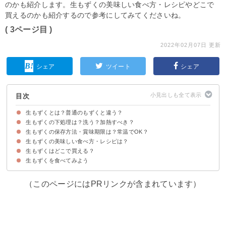
のかも紹介します。生もずくの美味しい食べ方・レシピやどこで
買えるのかも紹介するので参考にしてみてくださいね。
( 3ページ目 )
2022年02月07日 更新
シェア
ツイート
シェア
目次
生もずくとは？普通のもずくと違う？
生もずくの下処理は？洗う？加熱すべき？
生もずくは味付け・加工がされていない「もずく」
生もずくと塩蔵もずくとの違い・利点
生もずくの保存方法・賞味期限は？常温でOK？
生もずくは軽く洗えばそのまま食べれる
生もずくの匂いが気になる場合は軽く湯通ししよう
生もずくの美味しい食べ方・レシピは？
生もずくは冷凍で長期保存ができる
ちなみに生もずくが腐るとどうなる？
生もずくはどこで買える？
①生もずくの天ぷら
②生もずくとトマトのスープ
③生もずくとあさりのリゾット風
生もずくを食べてみよう
生もずくは通販がおすすめ！
（このページにはPRリンクが含まれています）