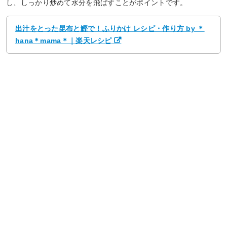
し、しっかり炒めて水分を飛ばすことがポイントです。
出汁をとった昆布と鰹で！ふりかけ レシピ・作り方 by ＊
hana＊mama＊｜楽天レシピ