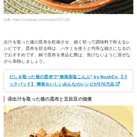
出典:
https://cookpad.com/recipe/1677235
出汁を取った後の昆布を乾燥させ、細く切って調味料で和えるレ
シピです。昆布を切る時は、ハサミを使うと均等な細さになるの
でおすすめです。鍋で昆布を煮込む際は、焦げないように混ぜな
がら加熱しましょう。
だしを取った後の昆布で“無添加塩こんぶ” by NoahCo 【ク
ックパッド】 簡単おいしいみんなのレシピが376万品
④出汁を取った後の昆布と五目豆の佃煮