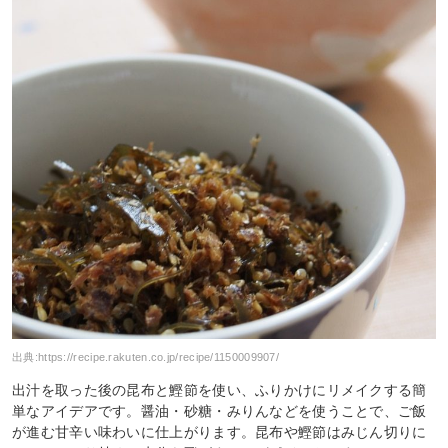
出典:
https://recipe.rakuten.co.jp/recipe/1150009907/
出汁を取った後の昆布と鰹節を使い、ふりかけにリメイクする簡
単なアイデアです。醤油・砂糖・みりんなどを使うことで、ご飯
が進む甘辛い味わいに仕上がります。昆布や鰹節はみじん切りに