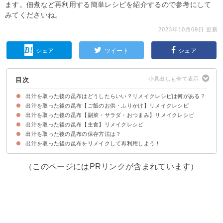
ます。佃煮など再利用する簡単レシピを紹介するので参考にして
みてくださいね。
2023年10月09日 更新
シェア
ツイート
シェア
目次
出汁を取った後の昆布はどうしたらいい？リメイクレシピは何がある？
出汁を取った後の昆布【ご飯のお供・ふりかけ】リメイクレシピ
出汁を取った後の昆布【副菜・サラダ・おつまみ】リメイクレシピ
①出汁を取った後の昆布と鰹節のふりかけ
②出汁を取った後の昆布の佃煮
③簡単リメイク塩昆布
④出汁を取った後の昆布と五目豆の佃煮
⑤出汁を取った後の昆布とすだちの皮のふりかけ
⑥出汁を取った後の昆布でカレー風味のふりかけ
⑦出汁を取った後の昆布とツナの味噌和え
出汁を取った後の昆布【主食】リメイクレシピ
①出汁を取った後の昆布と野菜天の煮物
②出汁を取った後の昆布と人参の炒め煮
③そのまま食べる酢昆布
④出汁を取った後の昆布と大根の皮のかき揚げ
⑤出汁を取った後の昆布と鰹節の煮物
⑥出汁を取った後の昆布で大根サラダ
出汁を取った後の昆布の保存方法は？
①出汁を取った後の昆布でイカめし
②人気の活用アイデア炊き込みご飯
③出汁を取った後の昆布ときのこの和風パスタ
④出汁を取った後の昆布でカレーライス
出汁を取った後の昆布をリメイクして再利用しよう！
出汁を取った後の昆布は冷凍で保存する
（このページにはPRリンクが含まれています）