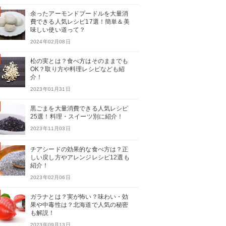
余ったアーモンドプードルを大量消
費できる人気レシピ17選！簡単＆美
味しい使い道って？
2024年02月08日
松の実とは？食べ方はそのままでも
OK？取り方や料理レシピなども紹
介！
2023年01月31日
黒ごまを大量消費できる人気レシピ
25選！料理・スイーツ別に紹介！
2023年11月03日
チアシードの効果的な食べ方は？正
しい戻し方やアレンジレシピ12選も
紹介！
2023年02月06日
ガラナとは？実が怖い？味わい・効
果や中毒性は？北海道で人気の秘密
も解説！
2023年09月13日