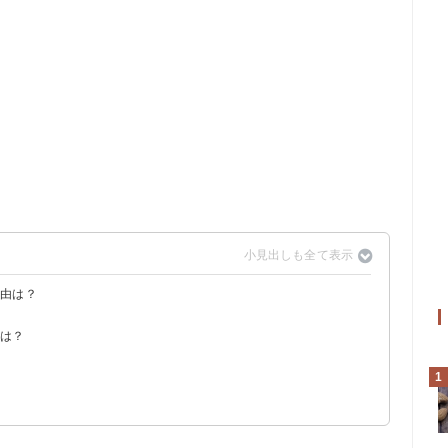
理由は？
め
方は？
能性がある
1
フル 殻なし ピスタチオ ロースト＆塩つき 680g（2229円）