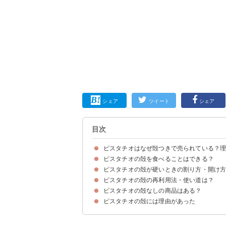
シェア
ツイート
シェア
目次
ピスタチオはなぜ殻つきで売られている？
ピスタチオの殻を食べることはできる？
ピスタチオの殻は味・風味を守るために役立つた
ピスタチオの殻むきは基本的に手でできるため
ピスタチオの殻が硬いときの割り方・開け
ピスタチオの殻に害はないがカビがついている可
ピスタチオの殻の再利用法・使い道は？
ピスタチオの殻なしの商品はある？
ピスタチオの殻には理由があった
①ローストピスタチオ 250g（1580円）
②Costco コストコ WONDERFUL【ワンダ