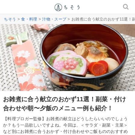
ちそう
>
食・料理
>
汁物・スープ
> お雑煮に合う献立のおかず11選
お雑煮に合う献立のおかず11選！副菜・付け
合わせや朝〜夕飯のメニュー例も紹介！
【料理ブロガー監修】お雑煮の献立はどうしたらいいのでしょう
か？もう一品欲しいですよね。今回は、＜サラダ・副菜・主菜＞
など別にお雑煮に合うおかず・付け合わせやご飯もののおすすめ