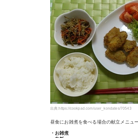
出典:
https://cookpad.com/user_kondates/70543
昼食にお雑煮を食べる場合の献立メニュ
・お雑煮