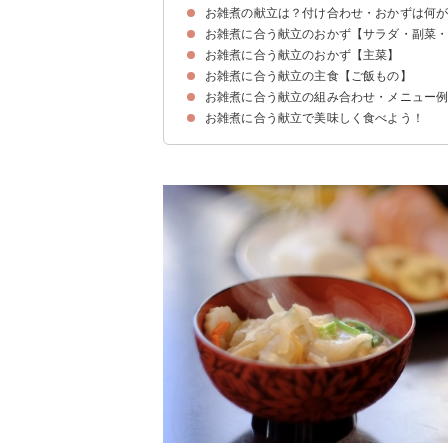
お雑煮の献立は？付け合わせ・おかずは何
お雑煮に合う献立のおかず【サラダ・副菜
お雑煮に合う献立のおかず【主菜】
①きんぴらごぼう
②ほうれん草のごま和え
③紅白なます
④うま煮
お雑煮に合う献立の主食【ご飯もの】
①かにクリームコロッケ
②ブリの照り焼き
③豚ロースの味噌漬け焼き
④鶏肉となすのみぞれ煮
お雑煮に合う献立の組み合わせ・メニュー
①きのこの混ぜご飯
②サケの炊き込みご飯
③梅と大葉のおにぎり
お雑煮に合う献立で美味しく食べよう！
献立メニュー例【朝食】
献立メニュー例【昼食】
献立メニュー例【夕飯】