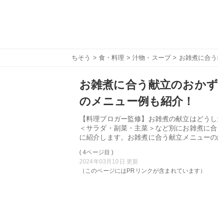
ちそう
>
食・料理
>
汁物・スープ
> お雑煮に合
お雑煮に合う献立のおかず
のメニュー例も紹介！
【料理ブロガー監修】お雑煮の献立はどうし
＜サラダ・副菜・主菜＞など別にお雑煮に合
に紹介します。お雑煮に合う献立メニューの
( 4ページ目 )
2024年03月10日 更新
（このページにはPRリンクが含まれています）