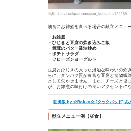
出典:
https://cookpad.com/user_kondates/124289
朝食にお雑煮を食べる場合の献立メニュ
・お雑煮
・ひじきと豆腐の炊き込みご飯
・舞茸のバター醤油炒め
・ポテトサラダ
・フローズンヨーグルト
豆腐とひじきの入った淡泊な味わいの炊
らに、タンパク質が豊富な豆腐と食物繊
として欠かせません。また、チーズと塩
が、お雑煮の味付けの良いアクセントに
朝御飯 by ☆Rokko☆ [クックパッド]
献立メニュー例【昼食】