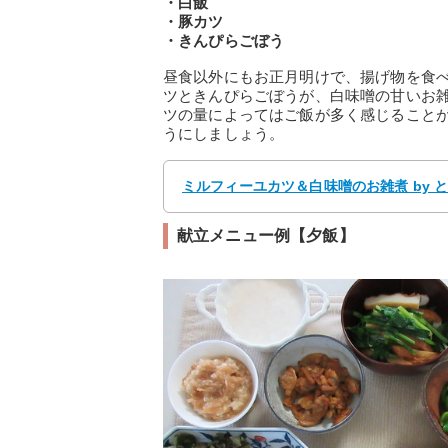
・白飯
・豚カツ
・きんぴらごぼう
昼食以外にもお正月明けで、揚げ物を食
ツときんぴらごぼうが、白味噌の甘いお
ツの量によってはご飯が多く感じること
うにしましょう。
ミルフィーユカツ＆白味噌のお雑煮 by と
献立メニュー例【夕飯】