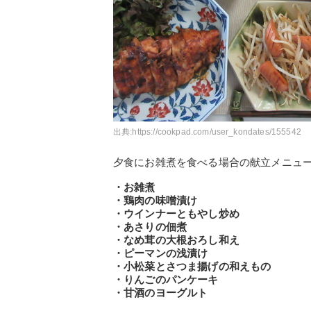
出典:
https://cookpad.com/user_kondates/155542
夕食にお雑煮を食べる場合の献立メニュ
・お雑煮
・鶏肉の味噌漬け
・ウインナーともやし炒め
・あさりの佃煮
・なめ茸の大根おろし和え
・ピーマンの浅漬け
・小松菜とさつま揚げの和えもの
・りんごのパンケーキ
・甘酒のヨーグルト