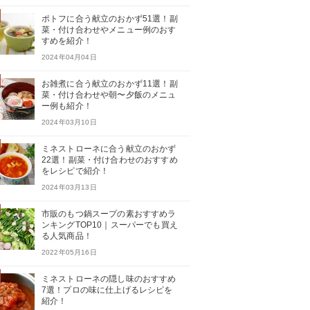
ポトフに合う献立のおかず51選！副
菜・付け合わせやメニュー例のおす
すめを紹介！
2024年04月04日
お雑煮に合う献立のおかず11選！副
菜・付け合わせや朝〜夕飯のメニュ
ー例も紹介！
2024年03月10日
ミネストローネに合う献立のおかず
22選！副菜・付け合わせのおすすめ
をレシピで紹介！
2024年03月13日
市販のもつ鍋スープの素おすすめラ
ンキングTOP10｜スーパーでも買え
る人気商品！
2022年05月16日
ミネストローネの隠し味のおすすめ
7選！プロの味に仕上げるレシピを
紹介！