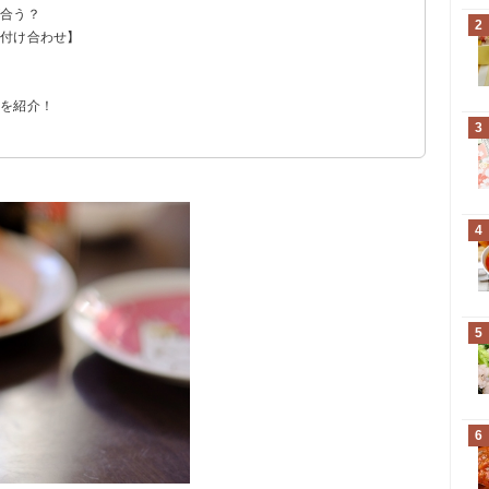
が合う？
2
・付け合わせ】
例を紹介！
3
4
5
6