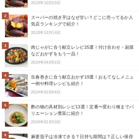
2023年10月23日
2
スーパーの焼き芋はなぜ甘い？どこに売ってるか人
気店ランキングで紹介！
2023年12月14日
3
肉じゃがに合う献立レシピ25選！付け合わせ・副菜
などおかずをもう一品！
2024年04月02日
4
生春巻きに合う献立おかず19選！おもてなしメニュ
ー例や料理レシピも紹介！
2024年02月06日
5
酢の物の具材別レシピ13選！定番〜変わり種までバ
リエーション豊富に紹介！
2024年01月03日
6
麻婆茄子は冷凍できる？日持ち期間は？正しい保存