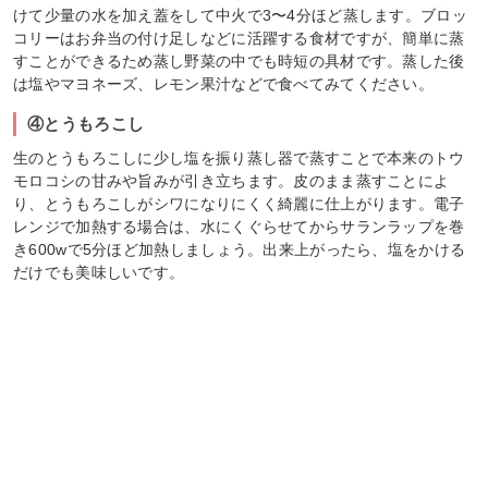
けて少量の水を加え蓋をして中火で3〜4分ほど蒸します。ブロッ
コリーはお弁当の付け足しなどに活躍する食材ですが、簡単に蒸
すことができるため蒸し野菜の中でも時短の具材です。蒸した後
は塩やマヨネーズ、レモン果汁などで食べてみてください。
④とうもろこし
生のとうもろこしに少し塩を振り蒸し器で蒸すことで本来のトウ
モロコシの甘みや旨みが引き立ちます。皮のまま蒸すことによ
り、とうもろこしがシワになりにくく綺麗に仕上がります。電子
レンジで加熱する場合は、水にくぐらせてからサランラップを巻
き600wで5分ほど加熱しましょう。出来上がったら、塩をかける
だけでも美味しいです。