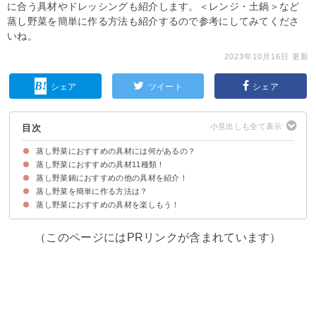
に合う具材やドレッシングも紹介します。＜レンジ・土鍋＞など
蒸し野菜を簡単に作る方法も紹介するので参考にしてみてくださ
いね。
2023年10月16日 更新
シェア
ツイート
シェア
目次
蒸し野菜におすすめの具材には何があるの？
蒸し野菜におすすめの具材11種類！
蒸し野菜鍋におすすめの他の具材を紹介！
①じゃがいも
②かぼちゃ
③ブロッコリー
④とうもろこし
⑤キャベツ
⑥もやし
⑦アスパラ
⑧人参
⑨白菜
⑩ミニトマト
⑪レンコン
蒸し野菜を簡単に作る方法は？
①肉類
②魚介類・海鮮
③きのこ類
蒸し野菜におすすめの具材を楽しもう！
①電子レンジ
②フライパン
③土鍋
（このページにはPRリンクが含まれています）