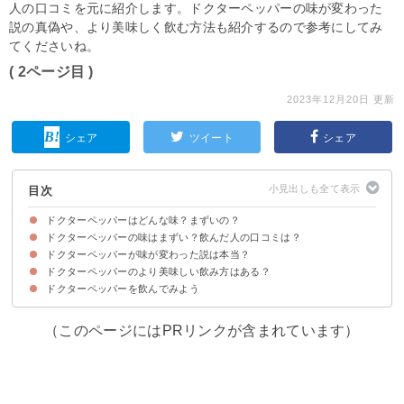
人の口コミを元に紹介します。ドクターペッパーの味が変わった
説の真偽や、より美味しく飲む方法も紹介するので参考にしてみ
てくださいね。
( 2ページ目 )
2023年12月20日 更新
シェア
ツイート
シェア
目次
ドクターペッパーはどんな味？まずいの？
ドクターペッパーの味はまずい？飲んだ人の口コミは？
ドクターペッパーの味わい・匂いの特徴
ドクターペッパーが味が変わった説は本当？
ドクターペッパーをまずいと感じる人の口コミ
ドクターペッパーを美味しいと感じる人の口コミ
ドクターペッパーのより美味しい飲み方はある？
ドクターペッパーを飲んでみよう
①ホットドクターペッパー
②ドクターペッパーの焼酎割り
（このページにはPRリンクが含まれています）