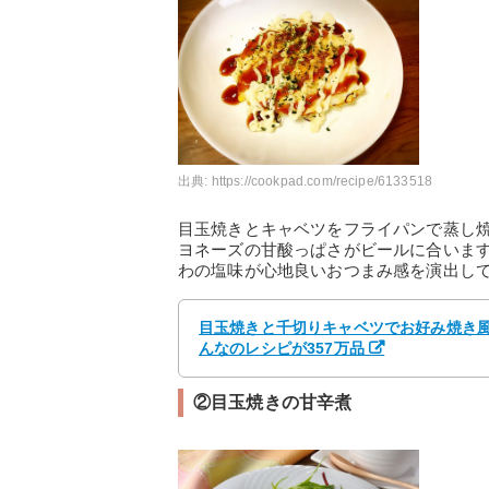
出典:
https://cookpad.com/recipe/6133518
目玉焼きとキャベツをフライパンで蒸し
ヨネーズの甘酸っぱさがビールに合いま
わの塩味が心地良いおつまみ感を演出し
目玉焼きと千切りキャベツでお好み焼き風 by 
んなのレシピが357万品
②目玉焼きの甘辛煮