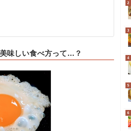
2
う
3
美味しい食べ方って…？
4
5
6