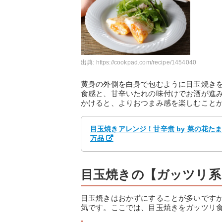
出典:
https://cookpad.com/recipe/1454040
黄身の外側を白身で包むように目玉焼き
食感と、甘辛いたれの味付けでお酒が進
かけると、よりおつまみ感を楽しむこと
目玉焼きアレンジ！甘辛煮 by 菜の花た
万品
目玉焼きの【ガッツリ系
目玉焼きはおかずにすることが多いです
気です。ここでは、目玉焼きをガッツリ食