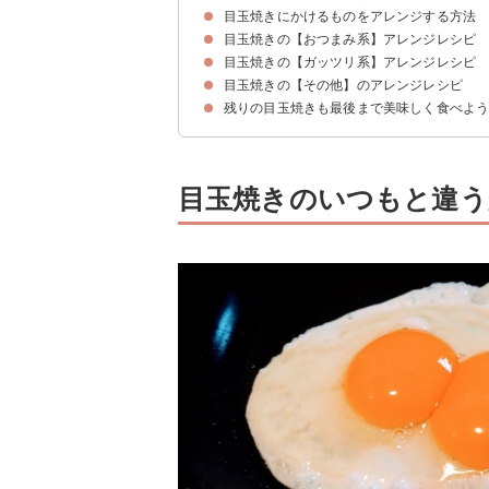
目玉焼きにかけるものをアレンジする方法
目玉焼きの【おつまみ系】アレンジレシピ
目玉焼きの【ガッツリ系】アレンジレシピ
①目玉焼きとキャベツのお好み風
②目玉焼きの甘辛煮
目玉焼きの【その他】のアレンジレシピ
①そぼろ入り目玉焼き丼
②目玉焼きバタートースト
③モッツァレラ入り目玉焼きとアスパラのペンネ
残りの目玉焼きも最後まで美味しく食べよ
①ほうれん草とベーコンの巣ごもり卵
②チーズ入り目玉焼き
目玉焼きのいつもと違う