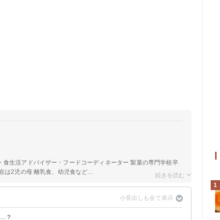
a
・食生活アドバイザー・フードコーディネーター 製菓の専門学校卒
は2児の母 離乳食、幼児食など...
1
て…？