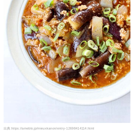
出典:
https://ameblo.jp/mieuxkanon/entry-12698414114.html