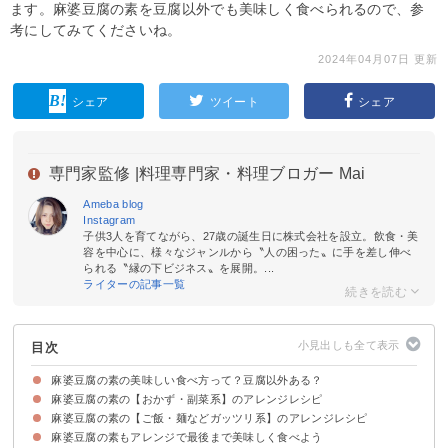
ます。麻婆豆腐の素を豆腐以外でも美味しく食べられるので、参
考にしてみてくださいね。
2024年04月07日 更新
シェア
ツイート
シェア
専門家監修 |
料理専門家・料理ブロガー Mai
Ameba blog
Instagram
子供3人を育てながら、27歳の誕生日に株式会社を設立。飲食・美
容を中心に、様々なジャンルから〝人の困った〟に手を差し伸べ
られる〝縁の下ビジネス〟を展開。...
ライターの記事一覧
目次
麻婆豆腐の素の美味しい食べ方って？豆腐以外ある？
麻婆豆腐の素の【おかず・副菜系】のアレンジレシピ
麻婆豆腐の素の【ご飯・麺などガッツリ系】のアレンジレシピ
①麻婆なす
②麻婆白菜
③プルコギ
④麻婆豚キャベツ蒸し
⑤ニラ玉
⑥じゃがいもとトマトのグラタン
麻婆豆腐の素もアレンジで最後まで美味しく食べよう
①チャーハン
②焼きうどん
③中華風そうめん
④チキンバーガー
⑤中華風カレー