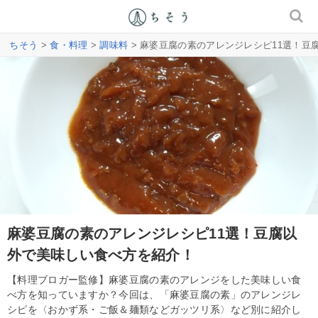
ちそう
>
食・料理
>
調味料
> 麻婆豆腐の素のアレンジレシピ11選！豆
麻婆豆腐の素のアレンジレシピ11選！豆腐以
外で美味しい食べ方を紹介！
【料理ブロガー監修】麻婆豆腐の素のアレンジをした美味しい食
べ方を知っていますか？今回は、「麻婆豆腐の素」のアレンジレ
シピを〈おかず系・ご飯＆麺類などガッツリ系〉など別に紹介し