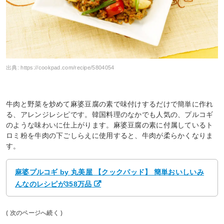
出典:
https://cookpad.com/recipe/5804054
牛肉と野菜を炒めて麻婆豆腐の素で味付けするだけで簡単に作れ
る、アレンジレシピです。韓国料理のなかでも人気の、プルコギ
のような味わいに仕上がります。麻婆豆腐の素に付属しているト
ロミ粉を牛肉の下ごしらえに使用すると、牛肉が柔らかくなりま
す。
麻婆プルコギ by 丸美屋 【クックパッド】 簡単おいしいみ
んなのレシピが358万品
( 次のページへ続く )