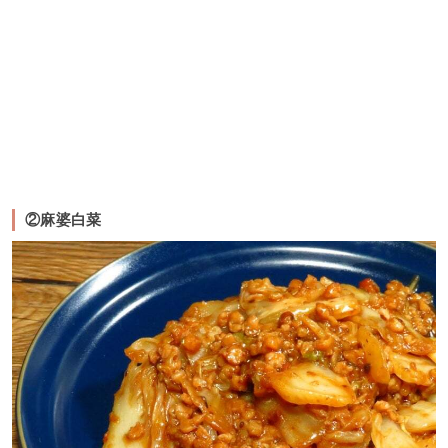
②麻婆白菜