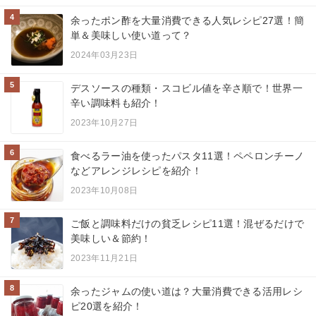
4
余ったポン酢を大量消費できる人気レシピ27選！簡
単＆美味しい使い道って？
2024年03月23日
5
デスソースの種類・スコビル値を辛さ順で！世界一
辛い調味料も紹介！
2023年10月27日
6
食べるラー油を使ったパスタ11選！ペペロンチーノ
などアレンジレシピを紹介！
2023年10月08日
7
ご飯と調味料だけの貧乏レシピ11選！混ぜるだけで
美味しい＆節約！
2023年11月21日
8
余ったジャムの使い道は？大量消費できる活用レシ
ピ20選を紹介！