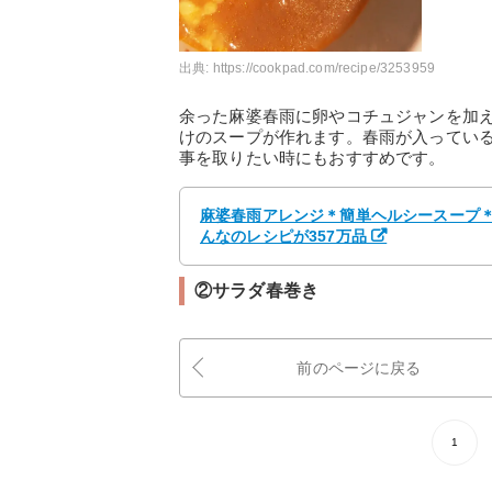
出典:
https://cookpad.com/recipe/3253959
余った麻婆春雨に卵やコチュジャンを加
けのスープが作れます。春雨が入ってい
事を取りたい時にもおすすめです。
麻婆春雨アレンジ＊簡単ヘルシースープ＊°
んなのレシピが357万品
②サラダ春巻き
前のページに戻る
1