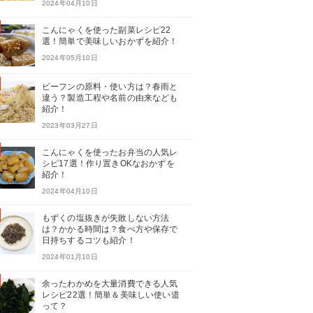
2024年04月10日
こんにゃくを使った副菜レシピ22
選！簡単で美味しいおかずを紹介！
2024年05月10日
ビーフンの原料・使い方は？春雨と
違う？製造工程や名前の由来なども
紹介！
2023年03月27日
こんにゃくを使ったお弁当の人気レ
シピ17選！作り置きOKなおかずを
紹介！
2024年04月10日
もずくの塩抜きが失敗しない方法
は？かかる時間は？食べ方や保存で
日持ちするコツも紹介！
2024年01月10日
余ったわかめを大量消費できる人気
レシピ22選！簡単＆美味しい使い道
って？