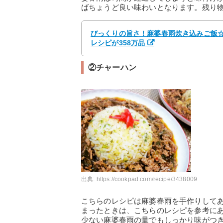
ばちょうど良い味わいとなります。残り
びっくりの旨さ！麻婆春雨炊き込みご飯☆ 
レシピが358万品
②チャーハン
出典:
https://cookpad.com/recipe/3438009
こちらのレシピは麻婆春雨を手作りして
まったときは、こちらのレシピを参考に
少ない麻婆春雨の量でもしっかり味がつ