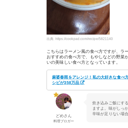
出典:
https://cookpad.com/recipe/5821140
こちらはラーメン風の食べ方ですが、ラ
おすすめの食べ方で、もやしなどの野菜
いの美味しい食べ方となっています。
麻婆春雨をアレンジ！私の大好きな食べ方 
シピが358万品
炊き込みご飯にす
ますよ。味がしっ
辛味が足りない場
どめさん
料理ブロガー