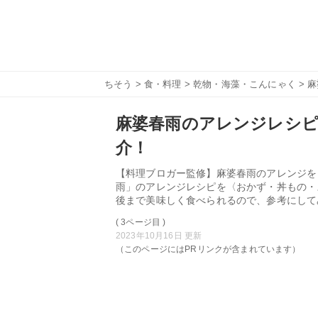
ちそう
>
食・料理
>
乾物・海藻・こんにゃく
> 
麻婆春雨のアレンジレシピ
介！
【料理ブロガー監修】麻婆春雨のアレンジを
雨」のアレンジレシピを〈おかず・丼もの・
後まで美味しく食べられるので、参考にして
( 3ページ目 )
2023年10月16日 更新
（このページにはPRリンクが含まれています）