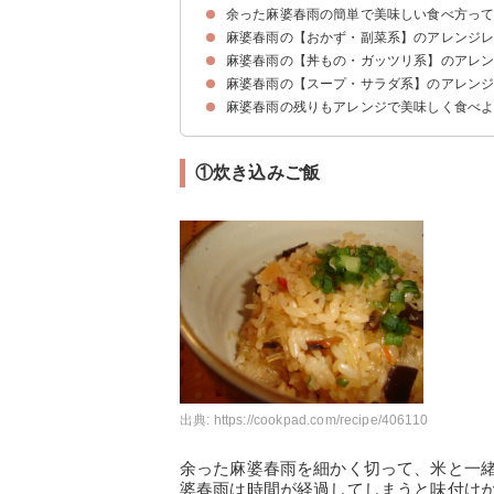
余った麻婆春雨の簡単で美味しい食べ方っ
麻婆春雨の【おかず・副菜系】のアレンジ
麻婆春雨の【丼もの・ガッツリ系】のアレ
①卵たっぷり！オムレツ
②子供に人気！揚げ餃子
③チャプチェ
④なすのステーキ麻婆春雨添え
⑤麻婆春雨豆腐
⑥ひき肉たっぷり麻婆春雨アレンジ
⑦麻婆春雨に厚揚げ
⑧小松菜たっぷり坦々春雨
麻婆春雨の【スープ・サラダ系】のアレン
①炊き込みご飯
②チャーハン
③ラーメン
麻婆春雨の残りもアレンジで美味しく食べ
①ヘルシースープ
②サラダ春巻き
③キャベツたっぷりのサラダ
①炊き込みご飯
出典:
https://cookpad.com/recipe/406110
余った麻婆春雨を細かく切って、米と一
婆春雨は時間が経過してしまうと味付け